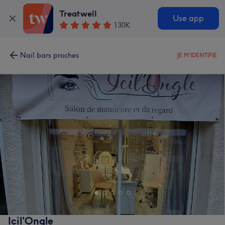
Treatwell
Use app
130K
Nail bars proches
JE M'IDENTIFIE
Icil'Ongle