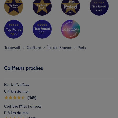
L'avis de nos clients sur Svetlana
Efficace
7
Expérimenté/e
6
Professionnel/le
5
Treatwell
Coiffure
Île-de-France
Paris
>
>
>
Attentionné/e
5
Coiffeurs proches
Nada Coiffure
0,4 km de moi
(345)
Coiffure Miss Fairouz
0,5 km de moi