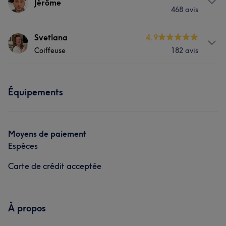
Jérôme
468 avis
Prestations
Svetlana
4.9
Coiffeuse
182 avis
Visage
Coiffure
À propos
Portfolio
Équipements
Après plusieurs années d’expérience pour embellir les
femmes, ces connaissances et ses conseils vous
attendent chez Iconique.
Moyens de paiement
Prestations
Espèces
Visage
Coiffure
Carte de crédit acceptée
Portfolio
À propos