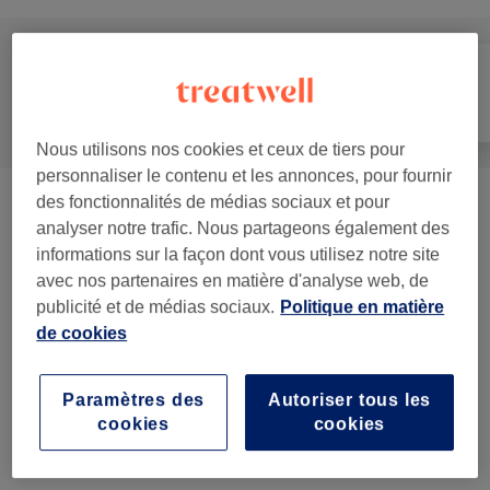
Tout
Coiffure
Visage
Nous utilisons nos cookies et ceux de tiers pour
personnaliser le contenu et les annonces, pour fournir
des fonctionnalités de médias sociaux et pour
Soin Botox
(
1
)
à partir de 70 €
analyser notre trafic. Nous partageons également des
informations sur la façon dont vous utilisez notre site
Femme - Coupe De Cheveux Et
à partir de 5 €
avec nos partenaires en matière d'analyse web, de
Coiffure
(
6
)
publicité et de médias sociaux.
Politique en matière
de cookies
Homme - Coupe De Cheveux
(
2
)
à partir de 28 €
Enfant - Coupe De Cheveux Et Coiffure
(
2
)
Paramètres des
Autoriser tous les
18 €
cookies
cookies
Coloration Et Mèches
(
13
)
à partir de 32 €