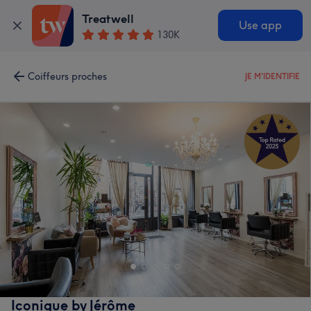
Treatwell
Use app
130K
Coiffeurs proches
JE M'IDENTIFIE
Iconique by Jérôme