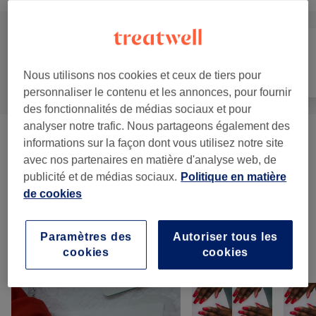
Manucure et
Tout
Épilation
Nous utilisons nos cookies et ceux de tiers pour
Beauté des pieds
personnaliser le contenu et les annonces, pour fournir
des fonctionnalités de médias sociaux et pour
analyser notre trafic. Nous partageons également des
Manucure
(
7
)
à partir de 5 €
informations sur la façon dont vous utilisez notre site
avec nos partenaires en matière d'analyse web, de
Beauté Des Pieds
(
3
)
publicité et de médias sociaux.
Politique en matière
à partir de 25 €
de cookies
Manucure Et Beauté Des Pieds
(
1
)
45 €
Paramètres des
Autoriser tous les
cookies
cookies
Notre travail
Appuyez sur l'image pour voir plus de détails