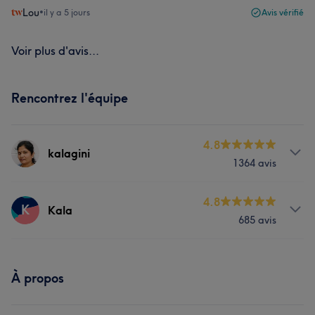
Lou
•
il y a 5 jours
Avis vérifié
Voir plus d'avis...
Rencontrez l'équipe
4.8
kalagini
1364 avis
Prestations
4.8
K
Kala
685 avis
Corps
Visage
Massage
Coiffure
Prestations
Épilation
Manucure et Beauté des pieds
À propos
Corps
Visage
Massage
Coiffure
Portfolio