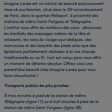
Méticuleux/euse
47
Attentionné/e
40
Imagine Lanka est un institut de beauté exclusivement
réservé aux femmes, situé dans le 20ᵉ arrondissement
Professionnel/le
26
Agréable
25
de Paris, dans le quartier Pelleport, à proximité des
stations de métro Saint-Fargeau et Télégraphe.
L’institut vous offre les meilleurs des soins : découvrez
les bienfaits des massages indiens de la tête et
relaxants, les soins du visage ayurvédiques, des
manucures et des beautés des pieds ainsi que des
épilations parfaitement réalisées à la cire chaude
traditionnelle ou au fil : tout est conçu pour vous offrir
un moment de détente absolue. Offrez-vous une
parenthèse beauté chez Imagine Lanka pour vous
faire chouchouter !
Transports publics les plus proches :
À trois minutes à pied de la station de métro
Télégraphe (ligne 11) ou à huit minutes à pied de la
station de métro Saint-Fargeau (ligne 3B).