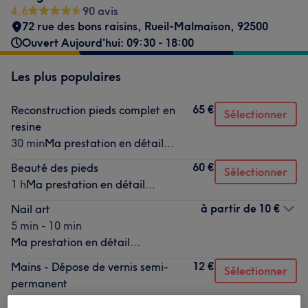
4,6
90 avis
72 rue des bons raisins
,
Rueil-Malmaison
,
92500
Ouvert Aujourd'hui: 09:30 - 18:00
Les plus populaires
65 €
Reconstruction pieds complet en
Sélectionner
resine
30 min
Ma prestation en détail...
60 €
Beauté des pieds
Sélectionner
1 h
Ma prestation en détail...
à partir de
10 €
Nail art
5 min - 10 min
Ma prestation en détail...
12 €
Mains - Dépose de vernis semi-
Sélectionner
permanent
20 min
Ma prestation en détail...