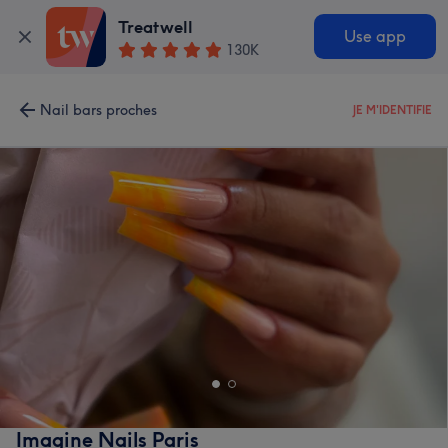
Treatwell
Use app
130K
Nail bars proches
JE M'IDENTIFIE
Imagine Nails Paris