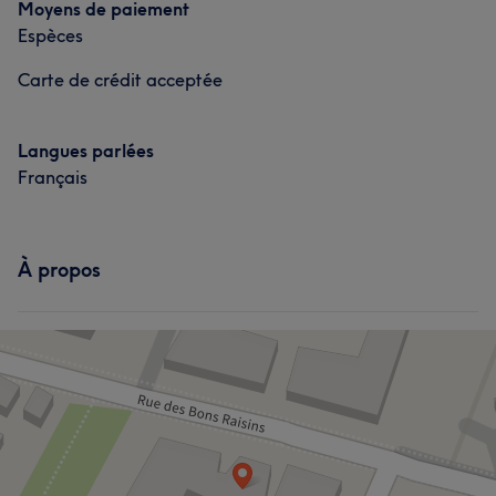
Portfolio
Moyens de paiement
Espèces
Carte de crédit acceptée
Langues parlées
Français
L'avis de nos clients sur Grace
À propos
Expert/e
5