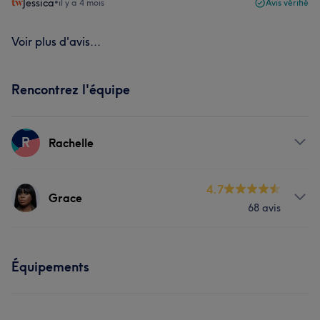
Jessica
•
il y a 4 mois
Avis vérifié
Voir plus d'avis...
Rencontrez l'équipe
R
Rachelle
Prestations
4.7
Grace
68 avis
Manucure et Beauté des pieds
Prestations
Équipements
Manucure et Beauté des pieds