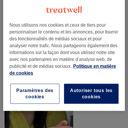
25 €
Dépose gel
Sélectionner
45 min
Ma prestation en détail...
Nous utilisons nos cookies et ceux de tiers pour
Recherchez dans notre liste de prestations
personnaliser le contenu et les annonces, pour fournir
des fonctionnalités de médias sociaux et pour
analyser notre trafic. Nous partageons également des
Manucure
(
8
)
à partir de 10 €
informations sur la façon dont vous utilisez notre site
avec nos partenaires en matière d'analyse web, de
Beauté Des Pieds
(
3
)
à partir de 60 €
publicité et de médias sociaux.
Politique en matière
de cookies
Pose De Faux Ongles
(
6
)
à partir de 25 €
Paramètres des
Autoriser tous les
cookies
cookies
Notre travail
Appuyez sur l'image pour voir plus de détails