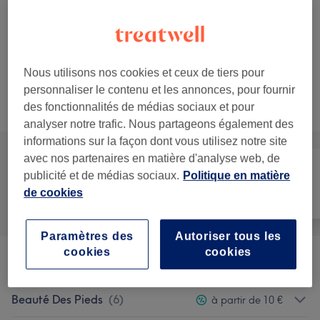
pieds
Économisez jusqu'à 20%
40 min
Ma prestation
en détail...
Nous utilisons nos cookies et ceux de tiers pour
personnaliser le contenu et les annonces, pour fournir
Ce n'est pas ce que vous recherchiez ?
des fonctionnalités de médias sociaux et pour
Recherchez dans notre liste de prestations
analyser notre trafic. Nous partageons également des
informations sur la façon dont vous utilisez notre site
avec nos partenaires en matière d'analyse web, de
publicité et de médias sociaux.
Politique en matière
Manucure et
de cookies
Tout
Épilation
Beauté des pieds
Paramètres des
Autoriser tous les
cookies
cookies
Manucure
(
9
)
à partir de 10 €
Beauté Des Pieds
(
6
)
à partir de 10 €