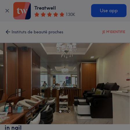
Treatwell
Use app
130K
Instituts de beauté proches
JE M'IDENTIFIE
in nail