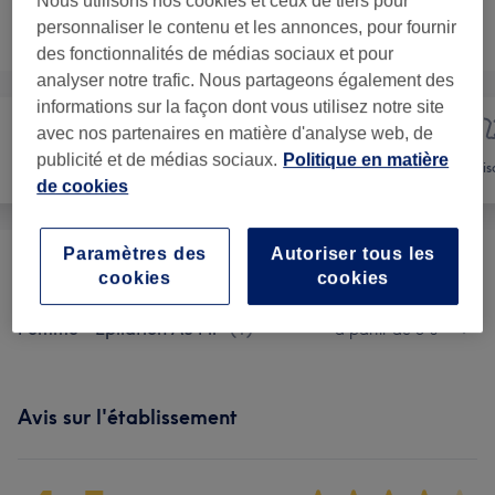
Nous utilisons nos cookies et ceux de tiers pour
Ce n'est pas ce que vous recherchiez ?
personnaliser le contenu et les annonces, pour fournir
Recherchez dans notre liste de prestations
des fonctionnalités de médias sociaux et pour
analyser notre trafic. Nous partageons également des
informations sur la façon dont vous utilisez notre site
avec nos partenaires en matière d'analyse web, de
Manucure et
publicité et de médias sociaux.
Politique en matière
Épilation
Vis
Beauté des pieds
de cookies
Paramètres des
Autoriser tous les
Femme - Épilation À La Cire
(
14
)
à partir de 10 €
cookies
cookies
Femme - Épilation Au Fil
(
1
)
à partir de 5 €
Avis sur l'établissement