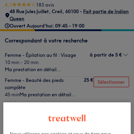
4,1
183 avis
48 Rue Jules Juillet
,
Creil
,
60100 -
Fait partie de Indian
Queen
Ouvert Aujourd'hui: 09:45 - 19:00
Correspondant à votre recherche
à partir de
5 €
Femme - Épilation au fil : Visage
10 min - 20 min
Ma prestation en détail...
25 €
Femme - Beauté des pieds
Sélectionner
complète
45 min
Ma prestation en détail...
à partir de
1 €
Nail art
5 min - 10 min
Ma prestation en détail...