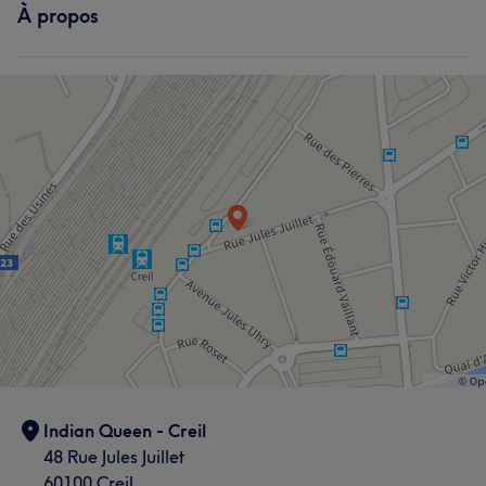
À propos
Corps
Visage
Massage
Épilation
Manucure et Beauté des pieds
L'avis de nos clients sur Raaj
Efficace
7
Qualifié/e
6
Indian Queen - Creil
48 Rue Jules Juillet
60100 Creil