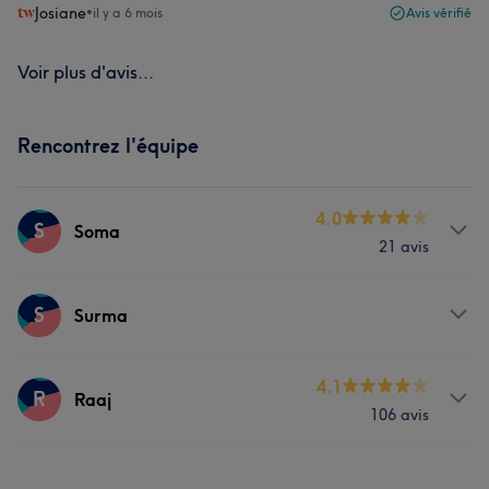
Josiane
•
il y a 6 mois
Avis vérifié
Voir plus d'avis...
Rencontrez l'équipe
4.0
S
Soma
21 avis
Prestations
S
Surma
Corps
Visage
Massage
Prestations
4.1
R
Raaj
Épilation
Manucure et Beauté des pieds
106 avis
Corps
Visage
Massage
Prestations
Épilation
Manucure et Beauté des pieds