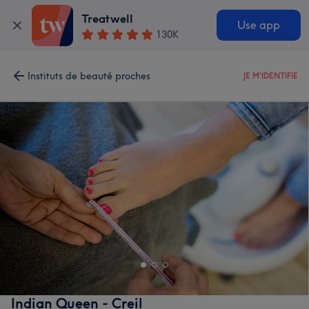
Treatwell
Use app
130K
Instituts de beauté proches
JE M'IDENTIFIE
Indian Queen - Creil