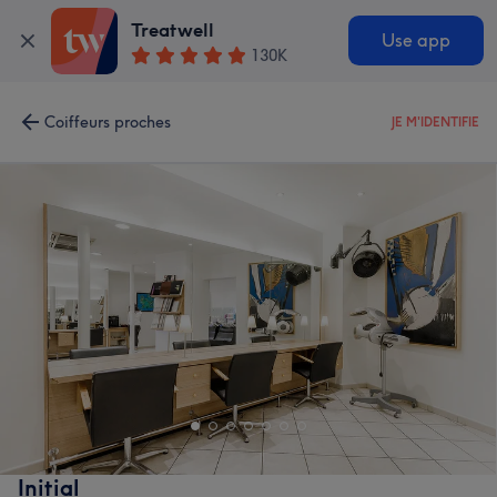
Treatwell
Use app
130K
Coiffeurs proches
JE M'IDENTIFIE
Initial