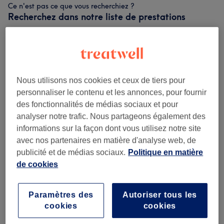
Ce n'est pas ce que vous recherchiez ?
Recherchez dans notre liste de prestations
Femme - Coupe De Cheveux Et
à partir de 7 €
Coiffure
(
11
)
Nous utilisons nos cookies et ceux de tiers pour
Homme - Coupe De Cheveux Et
personnaliser le contenu et les annonces, pour fournir
à partir de 7 €
Barbier
(
4
)
des fonctionnalités de médias sociaux et pour
analyser notre trafic. Nous partageons également des
Enfant - Coupe De Cheveux Et
informations sur la façon dont vous utilisez notre site
à partir de 15 €
Coiffure
(
6
)
avec nos partenaires en matière d'analyse web, de
publicité et de médias sociaux.
Politique en matière
Coloration Et Mèches
(
7
)
à partir de 42 €
de cookies
Paramètres des
Autoriser tous les
Avis sur l'établissement
cookies
cookies