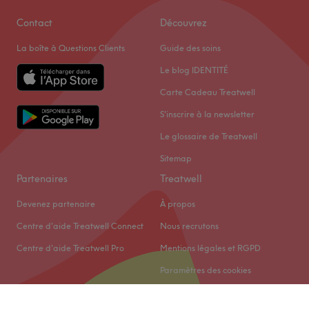
Contact
Découvrez
La boîte à Questions Clients
Guide des soins
Le blog IDENTITÉ
Carte Cadeau Treatwell
S'inscrire à la newsletter
Le glossaire de Treatwell
Sitemap
Partenaires
Treatwell
Devenez partenaire
À propos
Centre d'aide Treatwell Connect
Nous recrutons
Centre d'aide Treatwell Pro
Mentions légales et RGPD
Paramètres des cookies