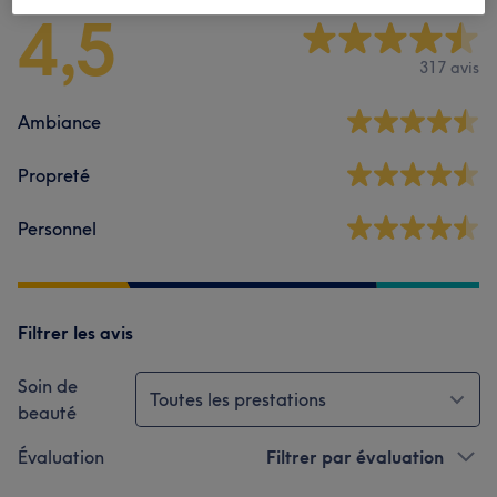
4,5
317 avis
Ambiance
Propreté
Personnel
Filtrer les avis
Soin de
Toutes les prestations
beauté
Évaluation
Filtrer par évaluation