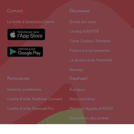
Contact
Découvrez
La boîte à Questions Clients
Guide des soins
Le blog IDENTITÉ
Carte Cadeau Treatwell
S'inscrire à la newsletter
Le glossaire de Treatwell
Sitemap
Partenaires
Treatwell
Devenez partenaire
À propos
Centre d'aide Treatwell Connect
Nous recrutons
Centre d'aide Treatwell Pro
Mentions légales et RGPD
Paramètres des cookies