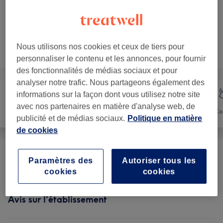
AMERICAIN
20 min - 1 h
Ma prestation en détail...
Ce n'est pas ce que vous recherchiez ?
Nous utilisons nos cookies et ceux de tiers pour
Recherchez dans notre liste de prestations
personnaliser le contenu et les annonces, pour fournir
des fonctionnalités de médias sociaux et pour
analyser notre trafic. Nous partageons également des
informations sur la façon dont vous utilisez notre site
avec nos partenaires en matière d'analyse web, de
Manucure et
Visage
Co
Beauté des pieds
publicité et de médias sociaux.
Politique en matière
de cookies
Visage
(
8
)
à partir de 20 €
Paramètres des
Autoriser tous les
cookies
cookies
Avis sur l'établissement