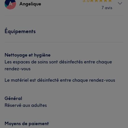
Prestations
5.0
A
Angelique
Épilation
Dentisterie esthétique
7 avis
Massage
Coiffure
Manucure et Beauté des pieds
Prestations
Manucure et Beauté des pieds
Équipements
Visage
Coiffure
Manucure et Beauté des pieds
Nettoyage et hygiène
Les espaces de soins sont désinfectés entre chaque
rendez-vous
Le matériel est désinfecté entre chaque rendez-vous
Général
Réservé aux adultes
Moyens de paiement