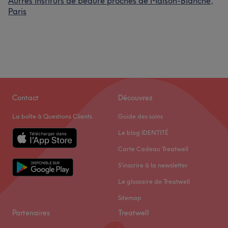
Autres Instituts de beauté proches de Maison-Blanche,
Paris
Contact
Découvrez
La boîte à Questions Clients
Guide des soins
Le blog IDENTITÉ
Carte Cadeau Treatwell
S'inscrire à la newsletter
Le glossaire de Treatwell
Sitemap
Partenaires
Treatwell