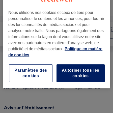
Ce n'est pas ce que vous recherchiez ?
Recherchez dans notre liste de prestations
Nous utilisons nos cookies et ceux de tiers pour
personnaliser le contenu et les annonces, pour fournir
des fonctionnalités de médias sociaux et pour
analyser notre trafic. Nous partageons également des
Manucure et
informations sur la façon dont vous utilisez notre site
Épilation
Vis
Beauté des pieds
avec nos partenaires en matière d'analyse web, de
publicité et de médias sociaux.
Politique en matière
de cookies
Femme - Épilation À La Cire
(
14
)
à partir de 7 €
Paramètres des
Autoriser tous les
Femme - Épilation À La Cire
(
2
)
à partir de 20 €
cookies
cookies
Homme - Épilation À La Cire
(
3
)
à partir de 12 €
Avis sur l'établissement