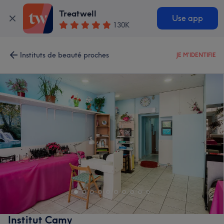
Treatwell
Use app
130K
Instituts de beauté proches
JE M'IDENTIFIE
Institut Camy