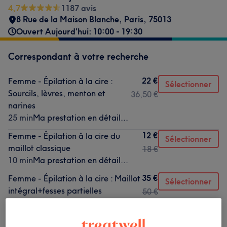
4,7
1187 avis
8 Rue de la Maison Blanche
,
Paris
,
75013
Ouvert Aujourd'hui: 10:00 - 19:30
Correspondant à votre recherche
22 €
Femme - Épilation à la cire :
Sélectionner
Sourcils, lèvres, menton et
36,50 €
narines
25 min
Ma prestation en détail...
12 €
Femme - Épilation à la cire du
Sélectionner
maillot classique
18 €
10 min
Ma prestation en détail...
35 €
Femme - Épilation à la cire : Maillot
Sélectionner
intégral+fesses partielles
50 €
30 min
Ma prestation en détail...