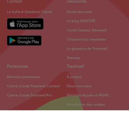
Contact
Découvrez
La boîte à Questions Clients
Guide des soins
Le blog IDENTITÉ
Carte Cadeau Treatwell
S'inscrire à la newsletter
Le glossaire de Treatwell
Sitemap
Partenaires
Treatwell
Devenez partenaire
À propos
Centre d'aide Treatwell Connect
Nous recrutons
Centre d'aide Treatwell Pro
Mentions légales et RGPD
Paramètres des cookies
© 2026 Treatwell Limited