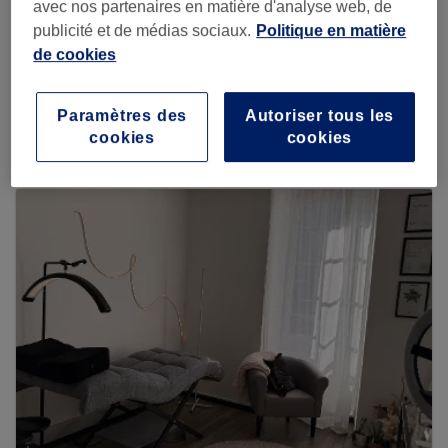
avec nos partenaires en matière d'analyse web, de
Recherchez sur Treatwell
publicité et de médias sociaux.
Politique en matière
de cookies
Voir plus d'établissements
Paramètres des
Autoriser tous les
cookies
cookies