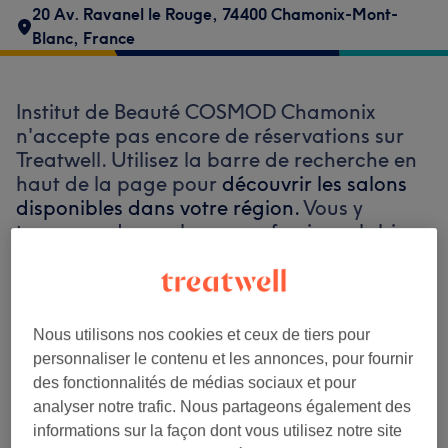
20 Av. Ravanel le Rouge, 74400 Chamonix-Mont-
Blanc, France
Institut de Beauté COSMOD Chamonix
n'accepte pas encore de réservations sur
Treatwell. Utilisez la barre de recherche en
haut de la page pour
découvrir les salons
disponibles dans votre région.
Vous y
trouverez de nombreux professionnels bien
notés prêts à vous accueillir.
Trouver les meilleurs établissements
Nous utilisons nos cookies et ceux de tiers pour
autour de vous
personnaliser le contenu et les annonces, pour fournir
des fonctionnalités de médias sociaux et pour
analyser notre trafic. Nous partageons également des
informations sur la façon dont vous utilisez notre site