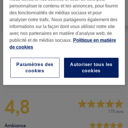
personnaliser le contenu et les annonces, pour fournir
des fonctionnalités de médias sociaux et pour
Manucure et
Tout
Corps
Beauté des pieds
analyser notre trafic. Nous partageons également des
informations sur la façon dont vous utilisez notre site
avec nos partenaires en matière d'analyse web, de
publicité et de médias sociaux.
Politique en matière
Manucure
(
14
)
à partir de 5 €
de cookies
Beauté Des Pieds
(
6
)
à partir de 10 €
Paramètres des
Autoriser tous les
cookies
cookies
Avis sur l'établissement
4,8
175 avis
Ambiance