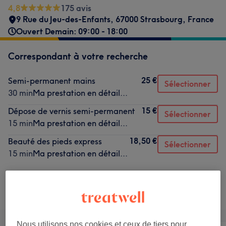
4,8
175 avis
9 Rue du Jeu-des-Enfants, 67000 Strasbourg, France
Ouvert Demain: 09:00 - 18:00
Correspondant à votre recherche
25 €
Semi-permanent mains
Sélectionner
30 min
Ma prestation en détail...
15 €
Dépose de vernis semi-permanent
Sélectionner
15 min
Ma prestation en détail...
18,50 €
Beauté des pieds express
Sélectionner
15 min
Ma prestation en détail...
Ce n'est pas ce que vous recherchiez ?
Recherchez dans notre liste de prestations
Nous utilisons nos cookies et ceux de tiers pour