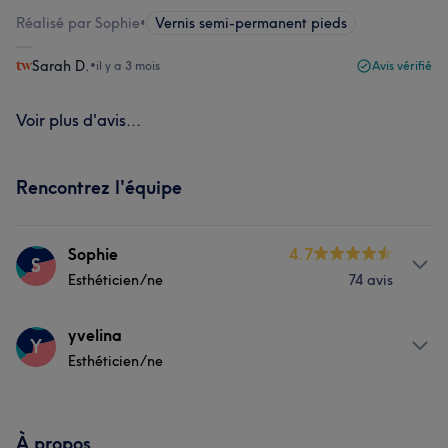
Réalisé par Sophie
•
Vernis semi-permanent pieds
Sarah D.
•
il y a 3 mois
Avis vérifié
Voir plus d'avis...
Rencontrez l'équipe
Sophie
4.7
S
Esthéticien/ne
74 avis
Prestations
yvelina
Y
Esthéticien/ne
Corps
Manucure et Beauté des pieds
Prestations
À propos