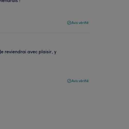
iendrais !
Avis vérifié
e reviendrai avec plaisir, y
Avis vérifié