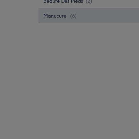
Beauté Des Pieds
(
2
)
Manucure
(
6
)