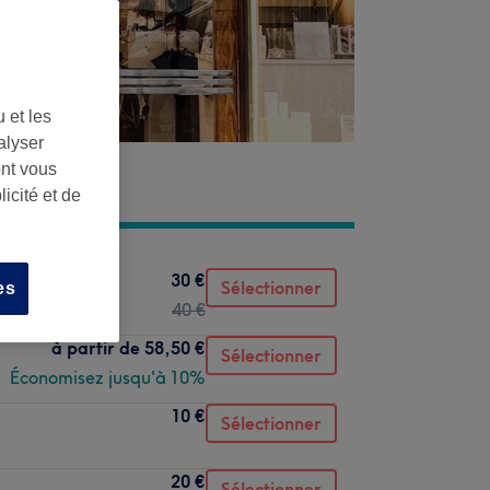
 et les
alyser
ont vous
icité et de
30 €
Sélectionner
es
40 €
à partir de
58,50 €
Sélectionner
Économisez jusqu'à 10%
10 €
Sélectionner
20 €
Sélectionner