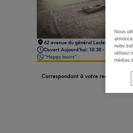
Nous util
annonces
62 avenue du général Leclerc
,
Paris
,
75
notre tr
Ouvert Aujourd'hui: 10:30 - 19:30
utilisez 
"Happy hours"
médias s
Correspondant à votre recherche