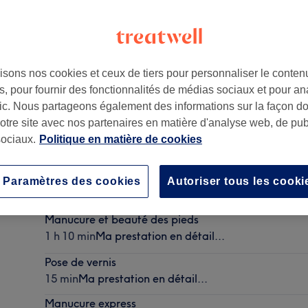
isons nos cookies et ceux de tiers pour personnaliser le contenu
, pour fournir des fonctionnalités de médias sociaux et pour an
014
afic. Nous partageons également des informations sur la façon d
notre site avec nos partenaires en matière d'analyse web, de publ
ociaux.
Politique en matière de cookies
Manucure complète + pose de vernis simple
Paramètres des cookies
Autoriser tous les cooki
30 min
Ma prestation en détail...
Manucure et beauté des pieds
1 h 10 min
Ma prestation en détail...
Pose de vernis
15 min
Ma prestation en détail...
Manucure express