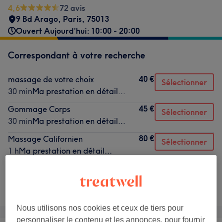
4,6
72 avis
9 Bd Arago
,
Paris
,
75013
Ouvert Aujourd'hui: 10:00 - 20:00
Correspondant à votre recherche
40 €
massage de votre choix
Sélectionner
30 min
Ma prestation en détail...
45 €
Gommage Corps
Sélectionner
30 min
Ma prestation en détail...
80 €
Massage Californien
Sélectionner
1 h
Ma prestation en détail...
Ce n'est pas ce que vous recherchiez ?
Recherchez dans notre liste de prestations
Nous utilisons nos cookies et ceux de tiers pour
personnaliser le contenu et les annonces, pour fournir