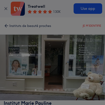
Treatwell
Use app
130K
Instituts de beauté proches
JE M'IDENTIFIE
Institut Marie Pauline