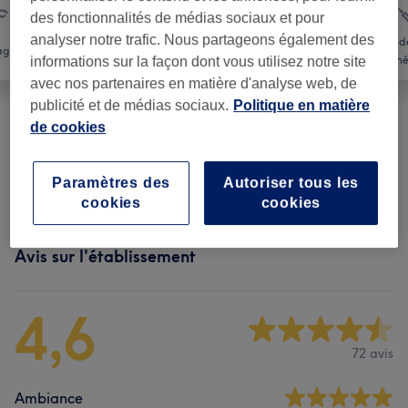
des fonctionnalités de médias sociaux et pour
analyser notre trafic. Nous partageons également des
Méde
age
Massage
Corps
esthé
informations sur la façon dont vous utilisez notre site
avec nos partenaires en matière d'analyse web, de
publicité et de médias sociaux.
Politique en matière
de cookies
Massage
(
8
)
à partir de 40 €
Massage DUO
(
5
)
Paramètres des
Autoriser tous les
à partir de 160 €
cookies
cookies
Avis sur l'établissement
4,6
72 avis
Ambiance