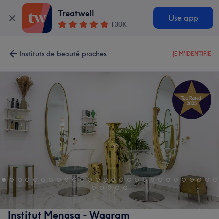
Treatwell
Use app
130K
Instituts de beauté proches
JE M'IDENTIFIE
Institut Menasa - Wagram