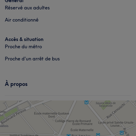
Général
Talentueux/euse
7
Expert/e
5
Exceptionnel/le
5
Réservé aux adultes
Air conditionné
Accès & situation
Proche du métro
Proche d'un arrêt de bus
À propos