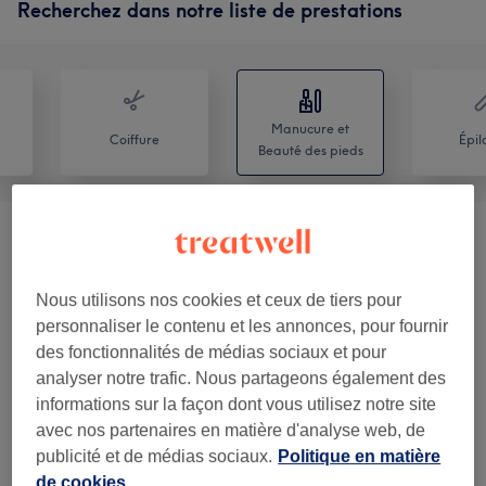
Recherchez dans notre liste de prestations
Manucure et
Coiffure
Épil
Beauté des pieds
Manucure
(
13
)
à partir de 10 €
Beauté Des Pieds
(
7
)
à partir de 10 €
Nous utilisons nos cookies et ceux de tiers pour
personnaliser le contenu et les annonces, pour fournir
Manucure Et Beauté Des Pieds
(
3
)
à partir de 55 €
des fonctionnalités de médias sociaux et pour
analyser notre trafic. Nous partageons également des
Pose De Faux Ongles
(
6
)
informations sur la façon dont vous utilisez notre site
à partir de 10 €
avec nos partenaires en matière d'analyse web, de
Divers
(
2
)
publicité et de médias sociaux.
Politique en matière
à partir de 5 €
de cookies