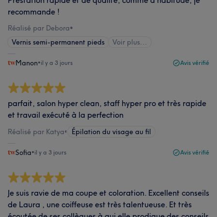
Prestation rapide et de qualité, comme d’habitude, je
recommande !
Réalisé par Debora
•
Vernis semi-permanent pieds
Voir plus...
Manon
•
il y a 3 jours
Avis vérifié
parfait, salon hyper clean, staff hyper pro et très rapide
et travail exécuté à la perfection
Réalisé par Katya
•
Épilation du visage au fil
Sofia
•
il y a 3 jours
Avis vérifié
Je suis ravie de ma coupe et coloration. Excellent conseils
de Laura , une coiffeuse est très talentueuse. Et très
écoutée de ses collègues à qui elle prodigue des conseils