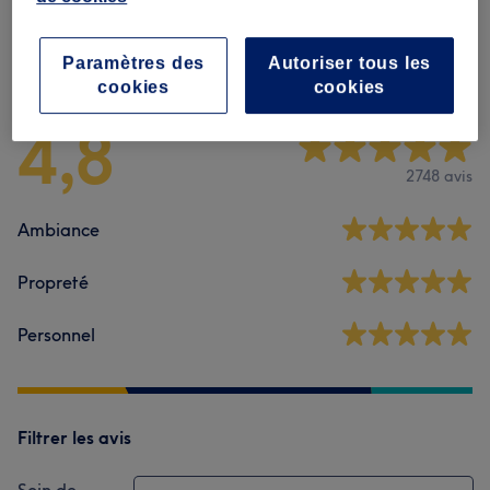
Avis sur l'établissement
Paramètres des
Autoriser tous les
cookies
cookies
4,8
2748 avis
Ambiance
Propreté
Personnel
Filtrer les avis