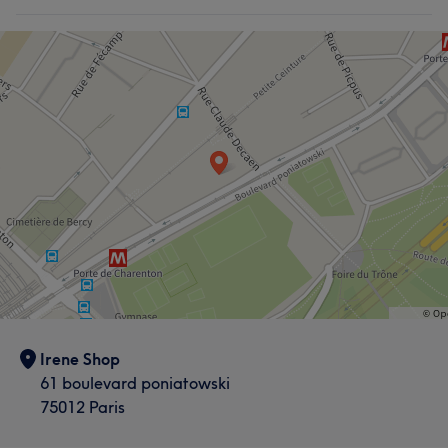
Irene Shop
61 boulevard poniatowski
75012 Paris