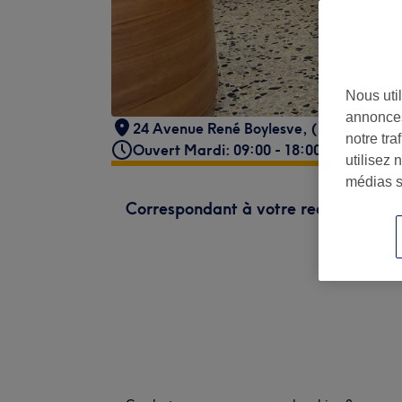
Nous util
annonces
24 Avenue René Boylesve
,
( Cessole St 
notre tr
Ouvert Mardi: 09:00 - 18:00
utilisez 
médias s
Correspondant à votre recherche