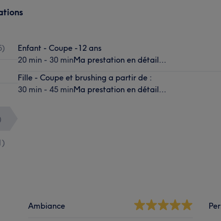
ations
5
)
Enfant - Coupe -12 ans
20 min - 30 min
Ma prestation en détail...
Fille - Coupe et brushing a partir de :
30 min - 45 min
Ma prestation en détail...
)
1
)
Ambiance
Per