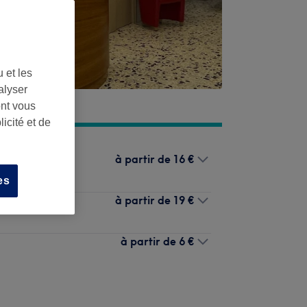
 et les
alyser
ont vous
icité et de
à partir de
16 €
es
à partir de
19 €
à partir de
6 €