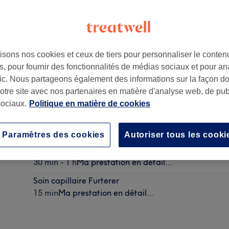
isons nos cookies et ceux de tiers pour personnaliser le contenu
, pour fournir des fonctionnalités de médias sociaux et pour an
Barthélemy)
,
Tel 04 93 17 32 74
,
Nice
,
06100
afic. Nous partageons également des informations sur la façon d
notre site avec nos partenaires en matière d'analyse web, de publ
ociaux.
Politique en matière de cookies
Fille - Coupe et brushing a partir de :
30 min - 45 min
Ma prestation en détail...
Paramètres des cookies
Autoriser tous les cooki
Shampoing et brushing
30 min - 1 h
Ma prestation en détail...
Soin capillaire Furterer
15 min
Ma prestation en détail...