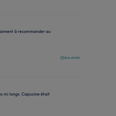
 vraiment à recommander au
Avis vérifié
ux mi longs. Capucine était