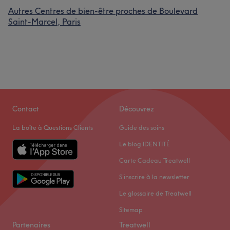
Autres Centres de bien-être proches de Boulevard
Saint-Marcel, Paris
Contact
Découvrez
La boîte à Questions Clients
Guide des soins
Le blog IDENTITÉ
Carte Cadeau Treatwell
S'inscrire à la newsletter
Le glossaire de Treatwell
Sitemap
Partenaires
Treatwell