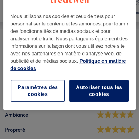
Coiffure
Massage
Mieux
Nous utilisons nos cookies et ceux de tiers pour
personnaliser le contenu et les annonces, pour fournir
des fonctionnalités de médias sociaux et pour
analyser notre trafic. Nous partageons également des
Massage Bien-être
(
2
)
120 €
informations sur la façon dont vous utilisez notre site
avec nos partenaires en matière d'analyse web, de
publicité et de médias sociaux.
Politique en matière
Avis sur l'établissement
de cookies
5,0
Paramètres des
Autoriser tous les
cookies
cookies
15 avis
Ambiance
Propreté