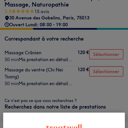
Massage, Naturopathie
5,0
15 avis
30 Avenue des Gobelins
,
Paris
,
75013
Ouvert Lundi: 08:00 - 19:00
Correspondant à votre recherche
120 €
Massage Crânien
Sélectionner
50 min
Ma prestation en détail...
120 €
Massage du ventre (Chi Nei
Sélectionner
Tsang)
50 min
Ma prestation en détail...
Ce n'est pas ce que vous recherchiez ?
Recherchez dans notre liste de prestations