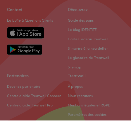
Contact
Découvrez
La boîte à Questions Clients
Guide des soins
Le blog IDENTITÉ
Carte Cadeau Treatwell
S'inscrire à la newsletter
Le glossaire de Treatwell
Sitemap
Partenaires
Treatwell
Devenez partenaire
À propos
Centre d'aide Treatwell Connect
Nous recrutons
Centre d'aide Treatwell Pro
Mentions légales et RGPD
Paramètres des cookies