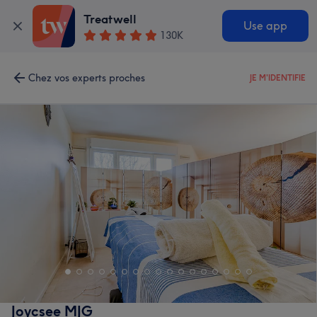
Treatwell
Use app
130K
Chez vos experts proches
JE M'IDENTIFIE
Joycsee MJG