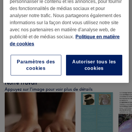
personnaliser le contenu et les annonces, pour fournir
Massage Classique
(
7
)
à partir de 30 €
des fonctionnalités de médias sociaux et pour
analyser notre trafic. Nous partageons également des
Drainage Lymphatique
(
1
)
à partir de 50 €
informations sur la façon dont vous utilisez notre site
avec nos partenaires en matière d'analyse web, de
Perte De Poids Et Anti-cellulite
(
3
)
à partir de 45 €
publicité et de médias sociaux.
Politique en matière
de cookies
Soin Du Visage By Caudalie
(
1
)
à partir de 85 €
Paramètres des
Autoriser tous les
Soin Du Visage
(
9
)
à partir de 40 €
cookies
cookies
Notre travail
Appuyez sur l'image pour voir plus de détails