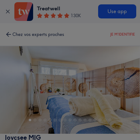
Treatwell
Use app
130K
Chez vos experts proches
JE M'IDENTIFIE
Joycsee MJG