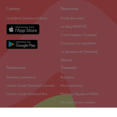
Contact
Découvrez
La boîte à Questions Clients
Guide des soins
Le blog IDENTITÉ
Carte Cadeau Treatwell
S'inscrire à la newsletter
Le glossaire de Treatwell
Sitemap
Partenaires
Treatwell
Devenez partenaire
À propos
Centre d'aide Treatwell Connect
Nous recrutons
Centre d'aide Treatwell Pro
Mentions légales et RGPD
Paramètres des cookies