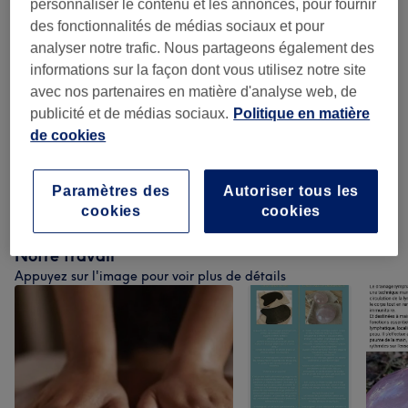
personnaliser le contenu et les annonces, pour fournir
Massage Classique
(
7
)
à partir de 30 €
des fonctionnalités de médias sociaux et pour
analyser notre trafic. Nous partageons également des
Drainage Lymphatique
(
1
)
à partir de 50 €
informations sur la façon dont vous utilisez notre site
avec nos partenaires en matière d'analyse web, de
Perte De Poids Et Anti-cellulite
(
3
)
à partir de 45 €
publicité et de médias sociaux.
Politique en matière
de cookies
Soin Du Visage By Caudalie
(
1
)
à partir de 85 €
Paramètres des
Autoriser tous les
Soin Du Visage
(
9
)
à partir de 40 €
cookies
cookies
Notre travail
Appuyez sur l'image pour voir plus de détails