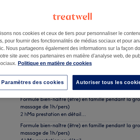
isons nos cookies et ceux de tiers pour personnaliser le contenu
, pour fournir des fonctionnalités de médias sociaux et pour an
8
afic. Nous partageons également des informations sur la façon d
notre site avec nos partenaires en matière d'analyse web, de publ
ociaux.
Politique en matière de cookies
Formule bien-naître (être) en famille après la naissa
massage de 1h/pers)
Paramètres des cookies
Autoriser tous les cooki
2 h
Ma prestation en détail...
Formule bien-naître (être) en famille pendant la gro
massage de 1h/pers)
2 h
Ma prestation en détail...
Formule bien-naître (être) en famille pendant la gro
massage de 1h/pers)