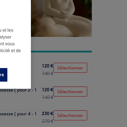
 et les
alyser
ont vous
icité et de
120 €
nce (pour 2 - 1
Sélectionner
140 €
es
120 €
ssesse ( pour 2 - 1
Sélectionner
140 €
230 €
ssesse ( pour 4 - 1
Sélectionner
270 €