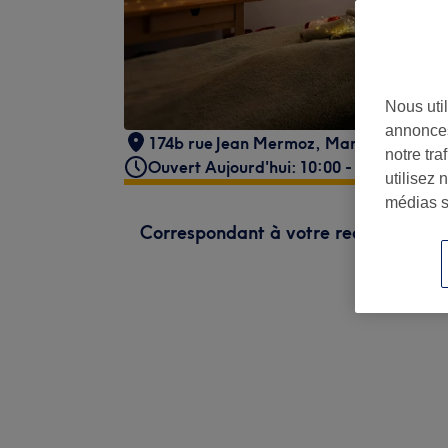
Nous util
annonces
174b rue Jean Mermoz
,
Marseille
,
1300
notre tr
Ouvert Aujourd'hui: 10:00 - 19:00
utilisez 
médias s
Correspondant à votre recherche