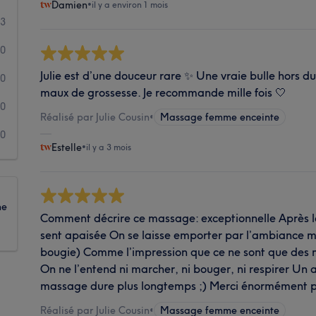
Damien
•
il y a environ 1 mois
3
0
Julie est d’une douceur rare ✨ Une vraie bulle hors d
0
maux de grossesse. Je recommande mille fois 🤍
0
Réalisé par Julie Cousin
•
Massage femme enceinte
0
Estelle
•
il y a 3 mois
ne
Comment décrire ce massage: exceptionnelle Après le
sent apaisée On se laisse emporter par l’ambiance m
bougie) Comme l’impression que ce ne sont que des m
On ne l’entend ni marcher, ni bouger, ni respirer Un a
massage dure plus longtemps ;) Merci énormément p
Réalisé par Julie Cousin
•
Massage femme enceinte