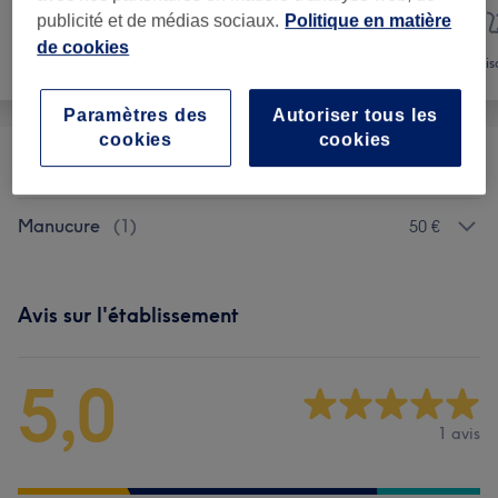
publicité et de médias sociaux.
Politique en matière
de cookies
Manucure et
Coiffure
Vis
Beauté des pieds
Paramètres des
Autoriser tous les
cookies
cookies
Pose De Faux Ongles
(
6
)
à partir de 3 €
Manucure
(
1
)
50 €
Avis sur l'établissement
5,0
1 avis