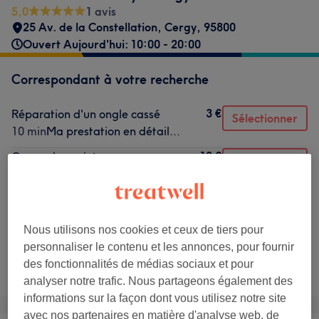
5,0
1 avis
25 Av. de la Constellation
,
Cergy
,
95800
Ouvert Aujourd'hui: 10:00 - 20:00
Correspondant à votre recherche
3 €
Réparation d'un ongle cassé
Sélectionner
10 min
Ma prestation en détail...
10 €
Coupe des pointes
Sélectionner
20 min
Ma prestation en détail...
15 €
Dépose d'extensions de cils
Sélectionner
30 min
Ma prestation en détail...
Nous utilisons nos cookies et ceux de tiers pour
personnaliser le contenu et les annonces, pour fournir
Ce n'est pas ce que vous recherchiez ?
des fonctionnalités de médias sociaux et pour
Recherchez dans notre liste de prestations
analyser notre trafic. Nous partageons également des
informations sur la façon dont vous utilisez notre site
avec nos partenaires en matière d'analyse web, de