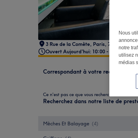
Nous util
annonces
3 Rue de la Comète
,
Paris
,
75007
notre tr
Ouvert Aujourd'hui: 10:00 - 18:00
utilisez 
médias s
Correspondant à votre recherche
Ce n'est pas ce que vous recherchiez ?
Recherchez dans notre liste de prest
Mèches Et Balayage
(
4
)