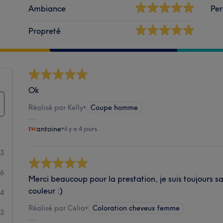
Ambiance
Per
Propreté
Ok
Réalisé par Kelly
•
Coupe homme
antoine
•
il y a 4 jours
53
86
Merci beaucoup pour la prestation, je suis toujours sa
couleur :)
14
Réalisé par Celia
•
Coloration cheveux femme
3