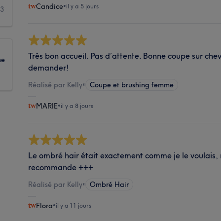
Candice
•
il y a 5 jours
13
Très bon accueil. Pas d’attente. Bonne coupe sur che
ne
demander!
Réalisé par Kelly
•
Coupe et brushing femme
MARIE
•
il y a 8 jours
Le ombré hair était exactement comme je le voulais, 
recommande +++
Réalisé par Kelly
•
Ombré Hair
Flora
•
il y a 11 jours