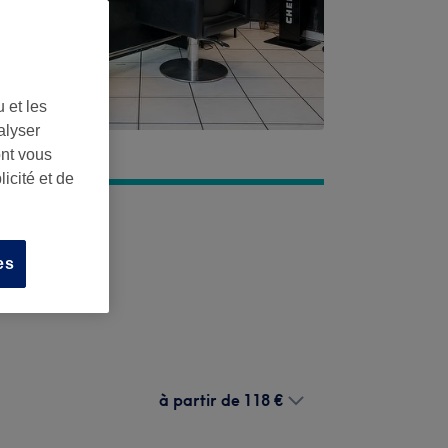
 et les
alyser
ont vous
icité et de
es
à partir de
118 €