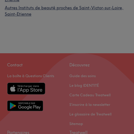
Autres Instituts de beauté proches de Saint-Victor-sur-Loire,
Saint-Etienne
Contact
Découvrez
La boîte à Questions Clients
Guide des soins
Le blog IDENTITÉ
Carte Cadeau Treatwell
S'inscrire à la newsletter
Le glossaire de Treatwell
Sitemap
Partenaires
Treatwell