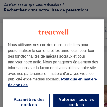
Ce n'est pas ce que vous recherchiez ?
Recherchez dans notre liste de prestations
Manucure et
Épilation
Vis
Beauté des pieds
Nous utilisons nos cookies et ceux de tiers pour
personnaliser le contenu et les annonces, pour fournir
des fonctionnalités de médias sociaux et pour
Femme - Épilation À La Cire
(
4
)
à partir de 2,70 €
analyser notre trafic. Nous partageons également des
informations sur la façon dont vous utilisez notre site
avec nos partenaires en matière d'analyse web, de
Notre travail
publicité et de médias sociaux.
Politique en matière
Appuyez sur l'image pour voir plus de détails
de cookies
Paramètres des
Autoriser tous les
cookies
cookies