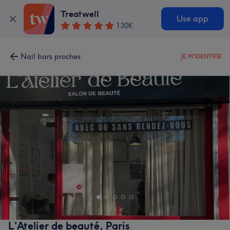
Treatwell
Use app
130K
Nail bars proches
JE M'IDENTIFIE
L'Atelier de beauté, Paris