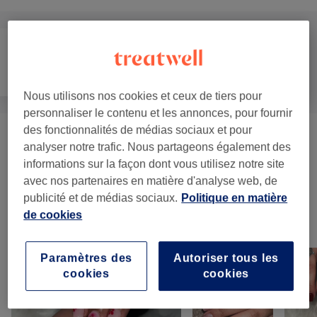
Visage
Massage
Corps
Nous utilisons nos cookies et ceux de tiers pour
personnaliser le contenu et les annonces, pour fournir
des fonctionnalités de médias sociaux et pour
Gommage Du Corps
(
3
)
à partir de 39 €
analyser notre trafic. Nous partageons également des
informations sur la façon dont vous utilisez notre site
Henné
(
1
)
10 €
avec nos partenaires en matière d'analyse web, de
publicité et de médias sociaux.
Politique en matière
de cookies
Notre travail
Appuyez sur l'image pour voir plus de détails
Paramètres des
Autoriser tous les
cookies
cookies