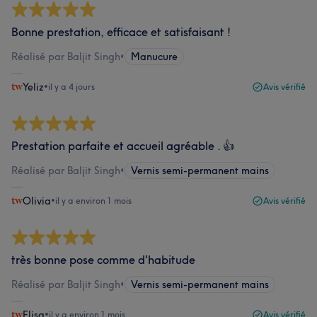
Bonne prestation, efficace et satisfaisant !
Réalisé par Baljit Singh
•
Manucure
Yeliz
•
il y a 4 jours
Avis vérifié
Prestation parfaite et accueil agréable . 👍
Réalisé par Baljit Singh
•
Vernis semi-permanent mains
Olivia
•
il y a environ 1 mois
Avis vérifié
très bonne pose comme d'habitude
Réalisé par Baljit Singh
•
Vernis semi-permanent mains
Elisa
•
il y a environ 1 mois
Avis vérifié