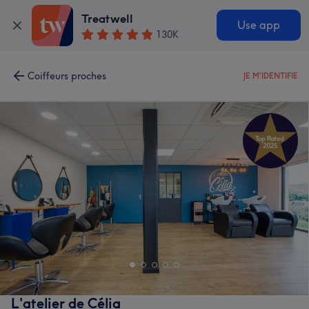
Treatwell
Use app
130K
Coiffeurs proches
JE M'IDENTIFIE
L'atelier de Célia