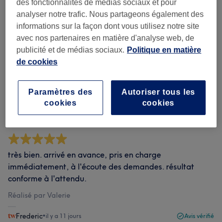
des fonctionnalités de médias sociaux et pour
analyser notre trafic. Nous partageons également des
Filtrer les avis
informations sur la façon dont vous utilisez notre site
avec nos partenaires en matière d'analyse web, de
Évaluation
Filtrer par évaluation
publicité et de médias sociaux.
Politique en matière
de cookies
Avis vérifiés
Rédigé par nos clients, pour vous faire une idée de la
Paramètres des
Autoriser tous les
qualité du salon dans lequel vous souhaitez vous
cookies
cookies
rendre.
très bien. arrivé en avance, pris en charge
immédiatement, à l'écoute des demandes. résultat
conforme à l'attendu.
Réalisé par Valerie
Frederic
•
il y a 11 jours
Avis vérifié