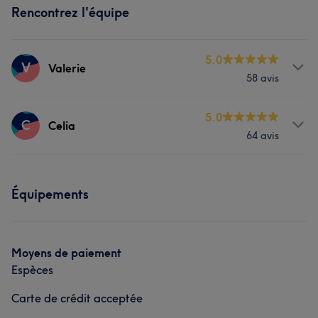
Rencontrez l'équipe
5.0
V
Valerie
58 avis
Prestations
5.0
C
Celia
64 avis
Coiffure
Prestations
L'avis de nos clients sur Valerie
Équipements
Coiffure
Professionnel/le
6
Attentionné/e
6
Efficace
5
L'avis de nos clients sur Celia
Moyens de paiement
Espèces
Expert/e
9
Attentionné/e
9
Professionnel/le
7
Carte de crédit acceptée
Expérimenté/e
7