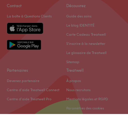
Contact
Découvrez
La boîte à Questions Clients
Guide des soins
Le blog IDENTITÉ
Carte Cadeau Treatwell
S'inscrire à la newsletter
Le glossaire de Treatwell
Sitemap
Partenaires
Treatwell
Devenez partenaire
À propos
Centre d'aide Treatwell Connect
Nous recrutons
Centre d'aide Treatwell Pro
Mentions légales et RGPD
Paramètres des cookies