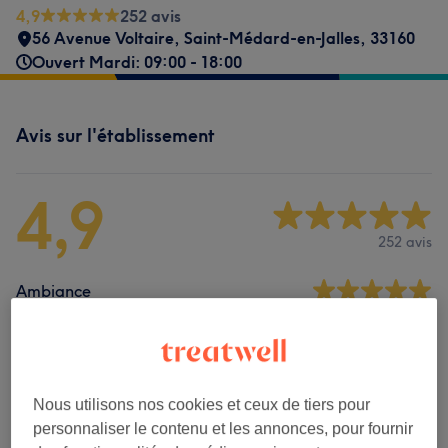
4,9
252 avis
56 Avenue Voltaire
,
Saint-Médard-en-Jalles
,
33160
Ouvert Mardi: 09:00 - 18:00
Avis sur l'établissement
4,9
252 avis
Ambiance
Propreté
Personnel
Nous utilisons nos cookies et ceux de tiers pour
personnaliser le contenu et les annonces, pour fournir