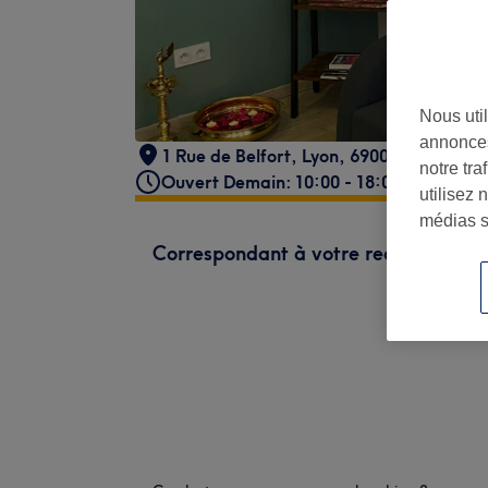
Nous util
annonces
1 Rue de Belfort
,
Lyon
,
69004
notre tr
Ouvert Demain: 10:00 - 18:00
utilisez 
médias s
Correspondant à votre recherche