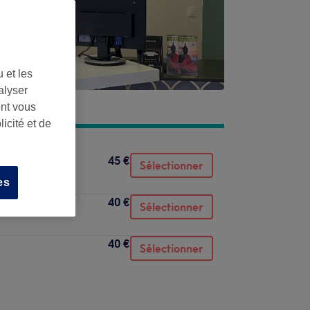
 et les
alyser
ont vous
icité et de
45 €
Sélectionner
es
40 €
Sélectionner
40 €
Sélectionner