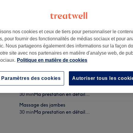
isons nos cookies et ceux de tiers pour personnaliser le contenu
, pour fournir des fonctionnalités de médias sociaux et pour an
afic. Nous partageons également des informations sur la façon d
notre site avec nos partenaires en matière d'analyse web, de publ
ociaux.
Politique en matière de cookies
Massage indien de la tête
30 min
Ma prestation en détail...
Paramètres des cookies
Autoriser tous les cooki
Massage des mains
30 min
Ma prestation en détail...
Massage des jambes
30 min
Ma prestation en détail...