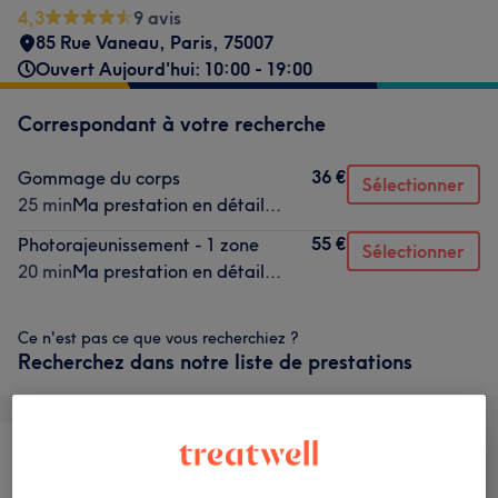
4,3
9 avis
85 Rue Vaneau
,
Paris
,
75007
Ouvert Aujourd'hui: 10:00 - 19:00
Correspondant à votre recherche
36 €
Gommage du corps
Sélectionner
25 min
Ma prestation en détail...
55 €
Photorajeunissement - 1 zone
Sélectionner
20 min
Ma prestation en détail...
Ce n'est pas ce que vous recherchiez ?
Recherchez dans notre liste de prestations
Visage
Massage
Corps