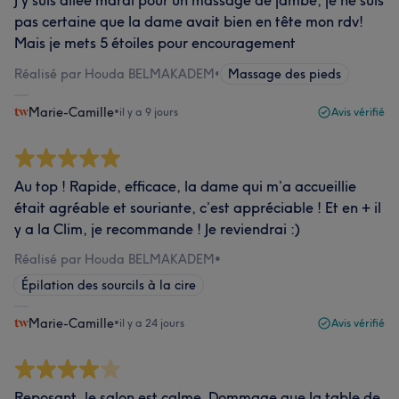
J’y suis allée mardi pour un massage de jambe, je ne suis
pas certaine que la dame avait bien en tête mon rdv!
Mais je mets 5 étoiles pour encouragement
Réalisé par Houda BELMAKADEM
•
Massage des pieds
Marie-Camille
•
il y a 9 jours
Avis vérifié
Au top ! Rapide, efficace, la dame qui m’a accueillie
était agréable et souriante, c’est appréciable ! Et en + il
y a la Clim, je recommande ! Je reviendrai :)
Réalisé par Houda BELMAKADEM
•
Épilation des sourcils à la cire
Marie-Camille
•
il y a 24 jours
Avis vérifié
Reposant, le salon est calme. Dommage que la table de