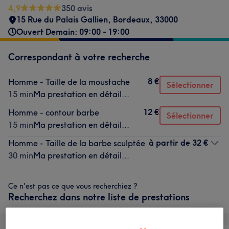
4,9
350 avis
15 Rue du Palais Gallien
,
Bordeaux
,
33000
Ouvert Demain: 09:00 - 19:00
Correspondant à votre recherche
8 €
Homme - Taille de la moustache
Sélectionner
15 min
Ma prestation en détail...
12 €
Homme - contour barbe
Sélectionner
15 min
Ma prestation en détail...
à partir de
32 €
Homme - Taille de la barbe sculptée
30 min
Ma prestation en détail...
Ce n'est pas ce que vous recherchiez ?
Recherchez dans notre liste de prestations