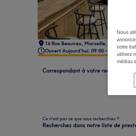
Nous util
annonces
16 Rue Beauvau
,
Marseille
,
Marseille
,
1
notre tr
Ouvert Aujourd'hui: 09:00 - 19:00
utilisez 
médias s
Correspondant à votre recherche
Ce n'est pas ce que vous recherchiez ?
Recherchez dans notre liste de prest