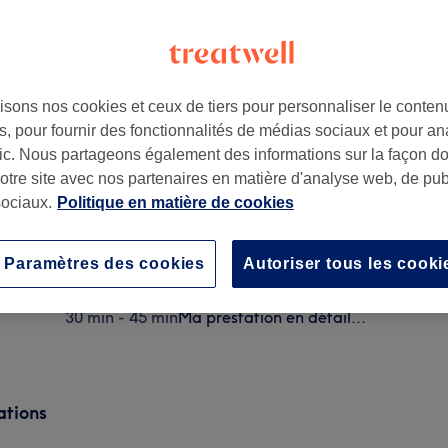
isons nos cookies et ceux de tiers pour personnaliser le contenu
, pour fournir des fonctionnalités de médias sociaux et pour an
3001
afic. Nous partageons également des informations sur la façon d
notre site avec nos partenaires en matière d'analyse web, de publ
ociaux.
Politique en matière de cookies
Homme - Coupe classique
30 min
Ma prestation en détail...
Paramètres des cookies
Autoriser tous les cooki
Homme - Coupe premium
30 min - 45 min
Ma prestation en détail...
ations