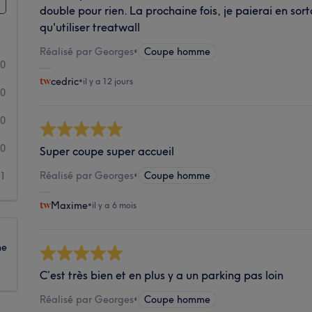
double pour rien. La prochaine fois, je paierai en sor
qu'utiliser treatwall
Réalisé par Georges
•
Coupe homme
10
cedric
•
il y a 12 jours
0
0
0
Super coupe super accueil
Réalisé par Georges
•
Coupe homme
1
Maxime
•
il y a 6 mois
ne
C’est très bien et en plus y a un parking pas loin
Réalisé par Georges
•
Coupe homme