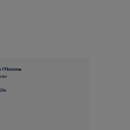
e l'Homme
vau
lle