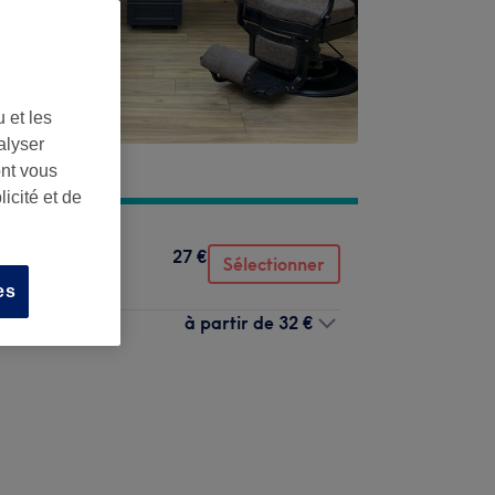
 et les
alyser
ont vous
icité et de
27 €
Sélectionner
es
à partir de
32 €