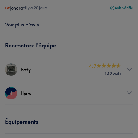
johara
•
il y a 20 jours
Avis vérifié
Voir plus d'avis...
Rencontrez l'équipe
4.7
Faty
142 avis
Prestations
I
Ilyes
Coiffure
Prestations
Équipements
L'avis de nos clients sur Faty
Coiffure
Expert/e
7
Perfectionniste
7
Efficace
6