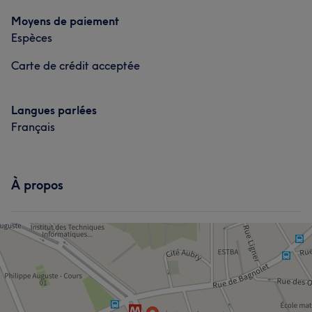
Moyens de paiement
Professionnel/le
5
Espèces
Carte de crédit acceptée
Langues parlées
Français
À propos