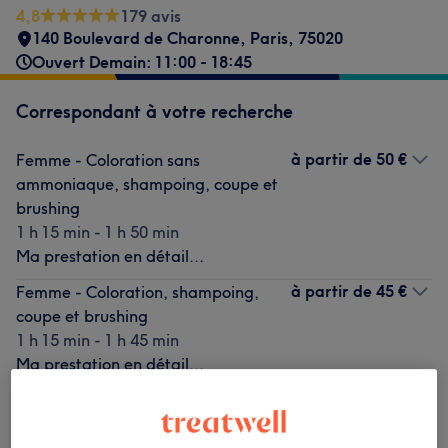
4,8
179 avis
140 Boulevard de Charonne
,
Paris
,
75020
Ouvert Demain: 11:00 - 18:45
Correspondant à votre recherche
à partir de
50 €
Femme - Coloration sans
ammoniaque, shampoing, coupe et
brushing
1 h 15 min - 1 h 50 min
Ma prestation en détail...
à partir de
45 €
Femme - Coloration, shampoing,
coupe et brushing
1 h 15 min - 1 h 45 min
Ma prestation en détail...
Ce n'est pas ce que vous recherchiez ?
Recherchez dans notre liste de prestations