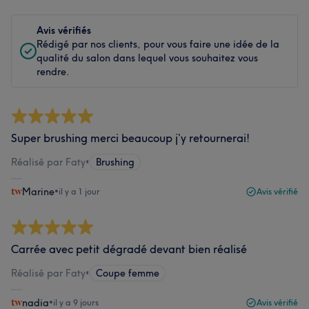
Avis vérifiés
Rédigé par nos clients, pour vous faire une idée de la
qualité du salon dans lequel vous souhaitez vous
rendre.
Super brushing merci beaucoup j’y retournerai!
Réalisé par Faty
•
Brushing
Marine
•
il y a 1 jour
Avis vérifié
Carrée avec petit dégradé devant bien réalisé
Réalisé par Faty
•
Coupe femme
nadia
•
il y a 9 jours
Avis vérifié