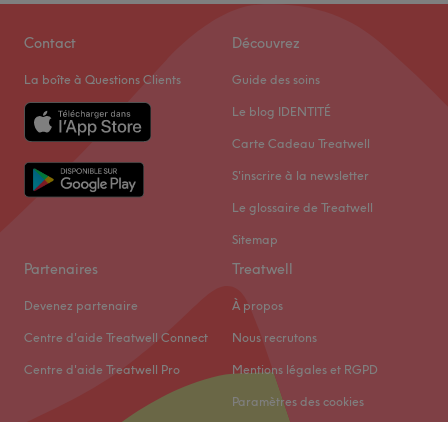
Contact
Découvrez
La boîte à Questions Clients
Guide des soins
Le blog IDENTITÉ
Carte Cadeau Treatwell
S'inscrire à la newsletter
Le glossaire de Treatwell
Sitemap
Partenaires
Treatwell
Devenez partenaire
À propos
Centre d'aide Treatwell Connect
Nous recrutons
Centre d'aide Treatwell Pro
Mentions légales et RGPD
Paramètres des cookies