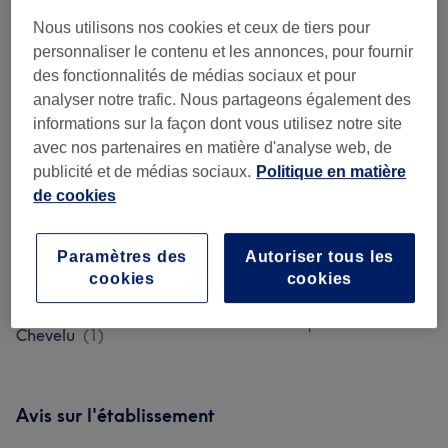
Nous utilisons nos cookies et ceux de tiers pour
personnaliser le contenu et les annonces, pour fournir
Femme - Coupe De Cheveux Et
des fonctionnalités de médias sociaux et pour
à partir de 15 €
Coiffure
(
7
)
analyser notre trafic. Nous partageons également des
informations sur la façon dont vous utilisez notre site
Homme - Coupe De Cheveux Et
avec nos partenaires en matière d'analyse web, de
à partir de 10 €
Barbier
(
4
)
publicité et de médias sociaux.
Politique en matière
de cookies
Coloration Et Mèches
(
2
)
à partir de 45 €
Paramètres des
Autoriser tous les
Non Mis En Ligne
(
3
)
à partir de 17 €
cookies
cookies
Soin Des Cheveux Et Du Cuir
à partir de 25 €
Chevelu
(
1
)
Avis sur l'établissement