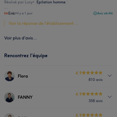
Réalisé par Lucy
•
Epilation homme
Enki
•
il y a 1 jour
Avis vérifié
Voir la réponse de l'établissement...
Voir plus d'avis...
Rencontrez l'équipe
4.9
Flora
810 avis
Prestations
4.9
FANNY
358 avis
Corps
Visage
Épilation
Prestations
4.9
Dentisterie esthétique