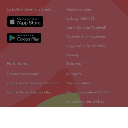
La boîte à Questions Clients
Guide des soins
Le blog IDENTITÉ
Carte Cadeau Treatwell
S'inscrire à la newsletter
Le glossaire de Treatwell
Sitemap
Partenaires
Treatwell
Devenez partenaire
À propos
Centre d'aide Treatwell Connect
Nous recrutons
Centre d'aide Treatwell Pro
Mentions légales et RGPD
Paramètres des cookies
© 2026 Treatwell Limited