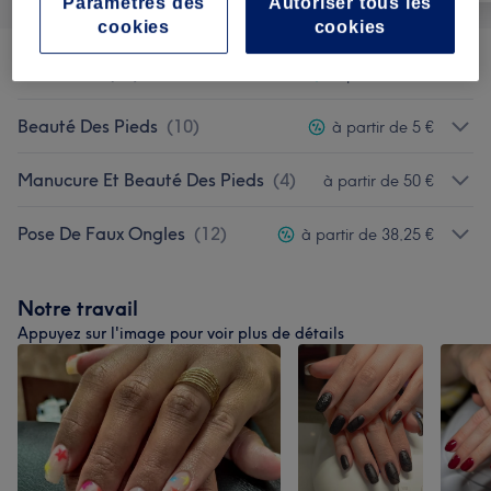
Paramètres des
Autoriser tous les
cookies
cookies
Manucure
(
13
)
à partir de 5 €
Beauté Des Pieds
(
10
)
à partir de 5 €
Manucure Et Beauté Des Pieds
(
4
)
à partir de 50 €
Pose De Faux Ongles
(
12
)
à partir de 38,25 €
Notre travail
Appuyez sur l'image pour voir plus de détails