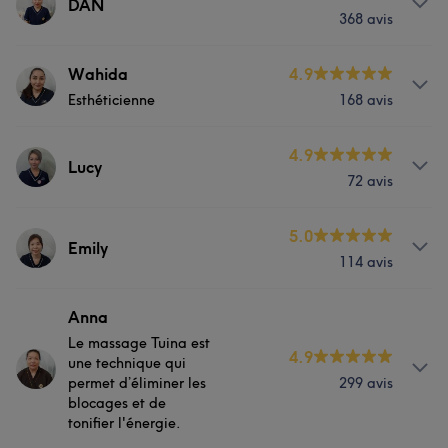
DAN
368 avis
Corps
Visage
Épilation
Manucure et Beauté des pieds
Prestations
Wahida
4.9
Dentisterie esthétique
Portfolio
Esthéticienne
168 avis
Corps
Visage
Épilation
Manucure et Beauté des pieds
Prestations
4.9
Dentisterie esthétique
Lucy
Portfolio
72 avis
Corps
Visage
Épilation
Manucure et Beauté des pieds
Prestations
5.0
Dentisterie esthétique
Emily
Portfolio
114 avis
Corps
Visage
Épilation
Manucure et Beauté des pieds
Prestations
Anna
Manucure et Beauté des pieds
Portfolio
Le massage Tuina est
4.9
Corps
Visage
Épilation
une technique qui
Portfolio
permet d’éliminer les
299 avis
Manucure et Beauté des pieds
blocages et de
tonifier l'énergie.