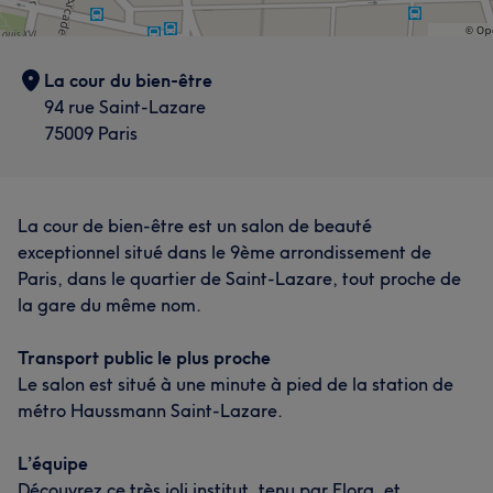
L'avis de nos clients sur Wahida
La cour du bien-être
94 rue Saint-Lazare
Méticuleux/euse
5
75009 Paris
La cour de bien-être est un salon de beauté
exceptionnel situé dans le 9ème arrondissement de
Paris, dans le quartier de Saint-Lazare, tout proche de
la gare du même nom.
Transport public le plus proche
Le salon est situé à une minute à pied de la station de
métro Haussmann Saint-Lazare.
L'avis de nos clients sur Anna
L’équipe
Expérimenté/e
16
Expert/e
8
Attentionné/e
7
Découvrez ce très joli institut, tenu par Flora, et