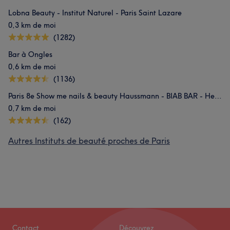
Lobna Beauty - Institut Naturel - Paris Saint Lazare
0,3 km de moi
(1282)
Bar à Ongles
0,6 km de moi
(1136)
Paris 8e Show me nails & beauty Haussmann - BIAB BAR - Head SPA - Facialiste
0,7 km de moi
(162)
Autres Instituts de beauté proches de Paris
L'avis de nos clients sur Flora
Méticuleux/euse
22
Attentionné/e
16
Expert/e
15
Professionnel/le
15
Contact
Découvrez