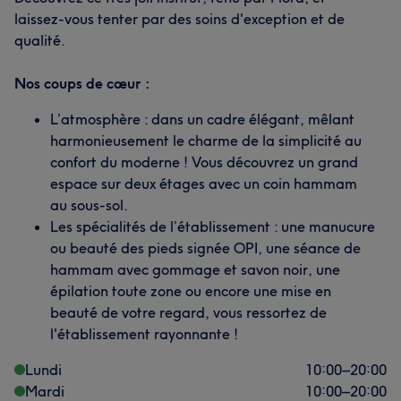
L'avis de nos clients sur FANNY
laissez-vous tenter par des soins d'exception et de
Qualifié/e
7
qualité.
Méticuleux/euse
11
Professionnel/le
10
Agréable
7
Perfectionniste
5
Nos coups de cœur :
L’atmosphère : dans un cadre élégant, mêlant
harmonieusement le charme de la simplicité au
confort du moderne ! Vous découvrez un grand
espace sur deux étages avec un coin hammam
au sous-sol.
Les spécialités de l’établissement : une manucure
ou beauté des pieds signée OPI, une séance de
hammam avec gommage et savon noir, une
épilation toute zone ou encore une mise en
beauté de votre regard, vous ressortez de
l'établissement rayonnante !
Lundi
10:00
–
20:00
Mardi
10:00
–
20:00