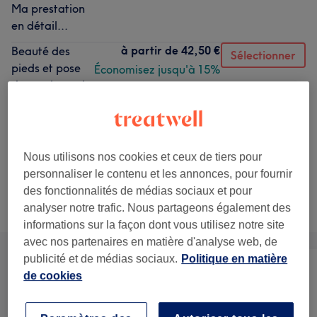
Ma prestation
en détail...
à partir de
42,50 €
Beauté des
Sélectionner
pieds et pose
Économisez jusqu'à 15%
de vernis semi-
permanent
1 h
Ma prestation
en détail...
Nous utilisons nos cookies et ceux de tiers pour
personnaliser le contenu et les annonces, pour fournir
des fonctionnalités de médias sociaux et pour
Ce n'est pas ce que vous recherchiez ?
analyser notre trafic. Nous partageons également des
Recherchez dans notre liste de prestations
informations sur la façon dont vous utilisez notre site
avec nos partenaires en matière d'analyse web, de
publicité et de médias sociaux.
Politique en matière
de cookies
Manucure et
Tout
Épilation
Beauté des pieds