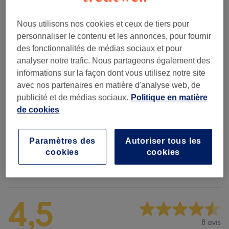
Recherchez dans notre liste de prestations
Nous utilisons nos cookies et ceux de tiers pour
personnaliser le contenu et les annonces, pour fournir
Femme - Coupe De Cheveux Et
à partir de 14 €
des fonctionnalités de médias sociaux et pour
Coiffure
(
2
)
analyser notre trafic. Nous partageons également des
informations sur la façon dont vous utilisez notre site
Femme - Coloration
(
2
)
à partir de 50 €
avec nos partenaires en matière d'analyse web, de
publicité et de médias sociaux.
Politique en matière
Femme - Coloration Et Mèches
(
2
)
à partir de 135 €
de cookies
Lissage
(
1
)
à partir de 70 €
Paramètres des
Autoriser tous les
cookies
cookies
Avis sur l'établissement
4,5
8 avis