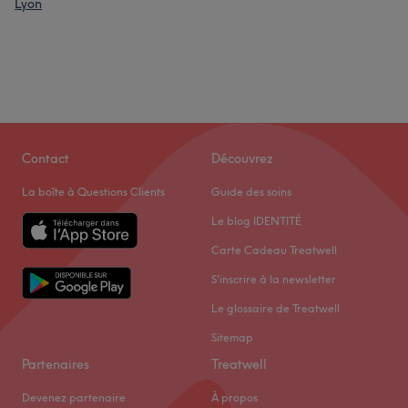
Lyon
Contact
Découvrez
La boîte à Questions Clients
Guide des soins
Le blog IDENTITÉ
Carte Cadeau Treatwell
S'inscrire à la newsletter
Le glossaire de Treatwell
Sitemap
Partenaires
Treatwell
Devenez partenaire
À propos