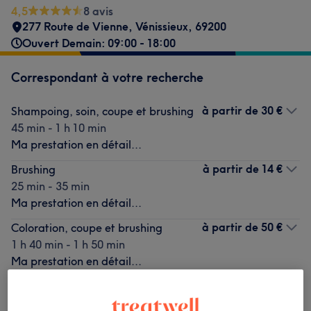
4,5
8 avis
277 Route de Vienne
,
Vénissieux
,
69200
Ouvert Demain: 09:00 - 18:00
Correspondant à votre recherche
à partir de
30 €
Shampoing, soin, coupe et brushing
45 min - 1 h 10 min
Ma prestation en détail...
à partir de
14 €
Brushing
25 min - 35 min
Ma prestation en détail...
à partir de
50 €
Coloration, coupe et brushing
1 h 40 min - 1 h 50 min
Ma prestation en détail...
Ce n'est pas ce que vous recherchiez ?