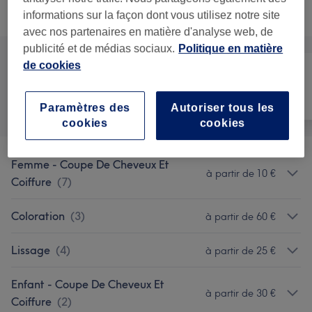
Ce n'est pas ce que vous recherchiez ?
Recherchez dans notre liste de prestations
informations sur la façon dont vous utilisez notre site
avec nos partenaires en matière d'analyse web, de
publicité et de médias sociaux.
Politique en matière
de cookies
Tout
Coiffure
Visage
Paramètres des
Autoriser tous les
cookies
cookies
Femme - Coupe De Cheveux Et
à partir de 10 €
Coiffure
(
7
)
Coloration
(
3
)
à partir de 60 €
Lissage
(
4
)
à partir de 25 €
Enfant - Coupe De Cheveux Et
à partir de 30 €
Coiffure
(
2
)