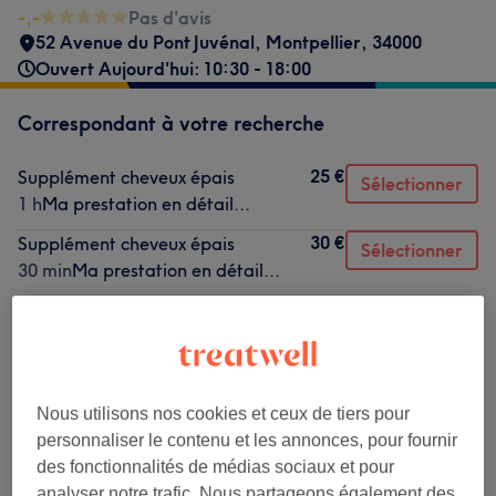
-,-
Pas d'avis
52 Avenue du Pont Juvénal
,
Montpellier
,
34000
Ouvert Aujourd'hui: 10:30 - 18:00
Correspondant à votre recherche
25 €
Supplément cheveux épais
Sélectionner
1 h
Ma prestation en détail...
30 €
Supplément cheveux épais
Sélectionner
30 min
Ma prestation en détail...
à partir de
95 €
Lissage protéine de soie
2 h 45 min
Ma prestation en détail...
à partir de
110 €
Tanin ou kératine
2 h - 2 h 30 min
Nous utilisons nos cookies et ceux de tiers pour
Ma prestation en détail...
personnaliser le contenu et les annonces, pour fournir
des fonctionnalités de médias sociaux et pour
analyser notre trafic. Nous partageons également des