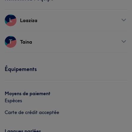
L
Laaziza
Prestations
T
Taina
Visage
Coiffure
Dentisterie esthétique
Prestations
Équipements
Visage
Coiffure
Moyens de paiement
Espèces
Carte de crédit acceptée
Langues parlées