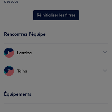
dessous
Réinitialiser les filtres
Rencontrez l'équipe
L
Laaziza
Prestations
T
Taina
Visage
Coiffure
Dentisterie esthétique
Prestations
Équipements
Visage
Coiffure