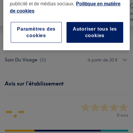
publicité et de médias sociaux.
Politique en matière
de cookies
Denti
Coiffure
Visage
esthé
Paramètres des
Autoriser tous les
cookies
cookies
Beauté Du Regard
(
7
)
à partir de 15 €
Soin Du Visage
(
6
)
à partir de 20 €
Avis sur l'établissement
-.-
0 avis