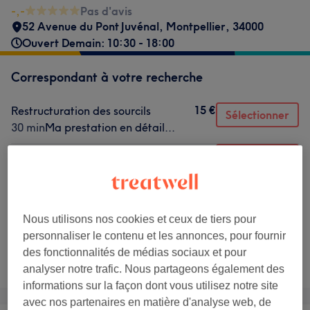
-,-
Pas d'avis
52 Avenue du Pont Juvénal
,
Montpellier
,
34000
Ouvert Demain: 10:30 - 18:00
Correspondant à votre recherche
15 €
Restructuration des sourcils
Sélectionner
30 min
Ma prestation en détail...
10 €
Supplément cheveux épais
Sélectionner
20 min
Ma prestation en détail...
15 €
Teinture sourcils
Sélectionner
30 min
Ma prestation en détail...
Nous utilisons nos cookies et ceux de tiers pour
personnaliser le contenu et les annonces, pour fournir
Ce n'est pas ce que vous recherchiez ?
des fonctionnalités de médias sociaux et pour
Recherchez dans notre liste de prestations
analyser notre trafic. Nous partageons également des
informations sur la façon dont vous utilisez notre site
avec nos partenaires en matière d'analyse web, de