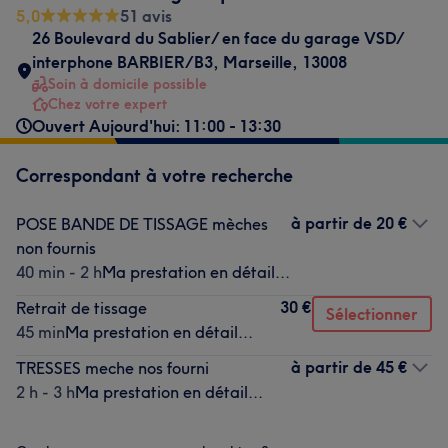
5,0
51 avis
26 Boulevard du Sablier/ en face du garage VSD/
interphone BARBIER/B3
,
Marseille
,
13008
Soin à domicile possible
Chez votre expert
Ouvert Aujourd'hui: 11:00 - 13:30
Correspondant à votre recherche
à partir de
20 €
POSE BANDE DE TISSAGE mèches
non fournis
40 min - 2 h
Ma prestation en détail...
30 €
Retrait de tissage
Sélectionner
45 min
Ma prestation en détail...
à partir de
45 €
TRESSES meche nos fourni
2 h - 3 h
Ma prestation en détail...