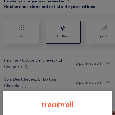
Ce n'est pas ce que vous recherchiez ?
Recherchez dans notre liste de prestations
Tout
Coiffure
Épilation
Femme - Coupe De Cheveux Et
à partir de 20 €
Coiffure
(
12
)
Soin Des Cheveux Et Du Cuir
à partir de 30 €
Chevelu
(
1
)
Notre travail
Appuyez sur l'image pour voir plus de détails