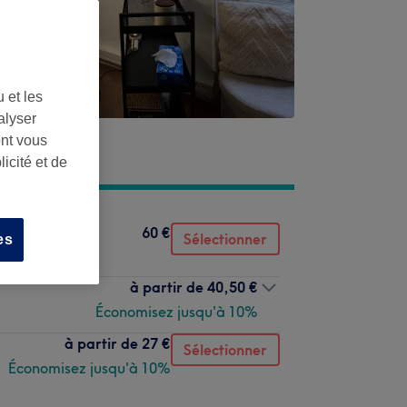
 et les
alyser
ont vous
icité et de
60 €
Sélectionner
es
à partir de
40,50 €
Économisez jusqu'à 10%
à partir de
27 €
Sélectionner
Économisez jusqu'à 10%