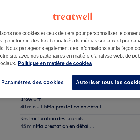
isons nos cookies et ceux de tiers pour personnaliser le contenu
, pour fournir des fonctionnalités de médias sociaux et pour an
afic. Nous partageons également des informations sur la façon d
notre site avec nos partenaires en matière d'analyse web, de publ
ociaux.
Politique en matière de cookies
Rehaussement et teinture des cils
Paramètres des cookies
Autoriser tous les cooki
1 h
Ma prestation en détail...
Brow Lift
40 min - 1 h
Ma prestation en détail...
Restructuration des sourcils
45 min
Ma prestation en détail...