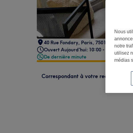
Nous util
annonces
40 Rue Fondary
,
Paris
,
75015
notre tr
Ouvert Aujourd'hui: 10:00 - 19:00
utilisez 
De dernière minute
médias s
Correspondant à votre recherche