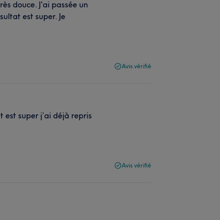
très douce. J'ai passée un
ultat est super. Je
Avis vérifié
 est super j’ai déjà repris
Avis vérifié