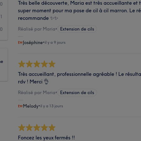
Très belle découverte, Maria est très accueillante et 
0
super moment pour ma pose de cil à cil marron. Le rés
1
recommande ✨✨
Réalisé par Maria
•
Extension de cils
0
Joséphine
•
il y a 9 jours
ne
Très accueillant, professionnelle agréable ! Le résultat
rdv ! Merci 👌
Réalisé par Maria
•
Extension de cils
Melody
•
il y a 13 jours
Foncez les yeux fermés !!