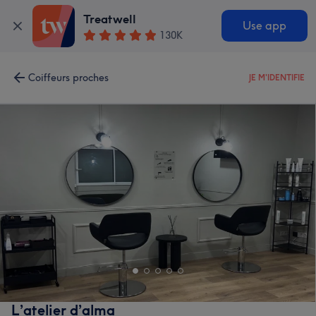
Treatwell
Use app
130K
Coiffeurs proches
JE M'IDENTIFIE
L’atelier d’alma