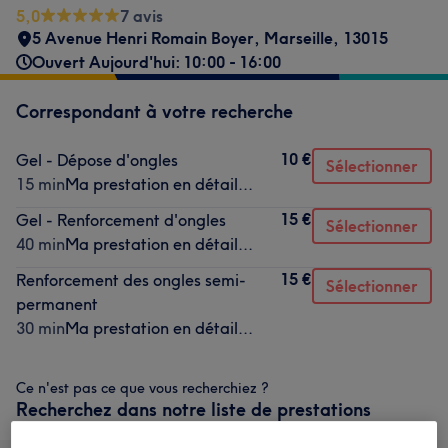
5,0
7 avis
5 Avenue Henri Romain Boyer
,
Marseille
,
13015
Ouvert Aujourd'hui: 10:00 - 16:00
Correspondant à votre recherche
10 €
Gel - Dépose d'ongles
Sélectionner
15 min
Ma prestation en détail...
15 €
Gel - Renforcement d'ongles
Sélectionner
40 min
Ma prestation en détail...
15 €
Renforcement des ongles semi-
Sélectionner
permanent
30 min
Ma prestation en détail...
Ce n'est pas ce que vous recherchiez ?
Recherchez dans notre liste de prestations