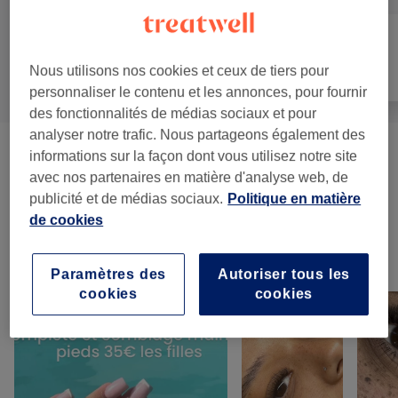
Manucure et
Nous utilisons nos cookies et ceux de tiers pour
Tout
Visage
Beauté des pieds
personnaliser le contenu et les annonces, pour fournir
des fonctionnalités de médias sociaux et pour
analyser notre trafic. Nous partageons également des
informations sur la façon dont vous utilisez notre site
Manucure
(
1
)
15 €
avec nos partenaires en matière d'analyse web, de
publicité et de médias sociaux.
Politique en matière
Pose De Faux Ongles
(
2
)
à partir de 10 €
de cookies
Notre travail
Paramètres des
Autoriser tous les
Appuyez sur l'image pour voir plus de détails
cookies
cookies