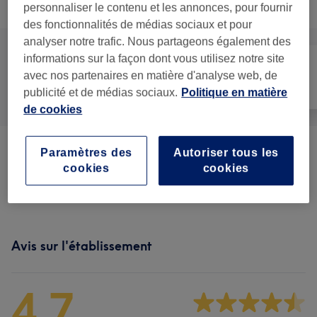
Recherchez dans notre liste de prestations
personnaliser le contenu et les annonces, pour fournir
des fonctionnalités de médias sociaux et pour
analyser notre trafic. Nous partageons également des
informations sur la façon dont vous utilisez notre site
avec nos partenaires en matière d'analyse web, de
Tout
Massage
Corps
publicité et de médias sociaux.
Politique en matière
de cookies
Paramètres des
Autoriser tous les
Massage Classique
(
1
)
107 €
cookies
cookies
Massages Bien-être
(
4
)
à partir de 98 €
Avis sur l'établissement
4,7