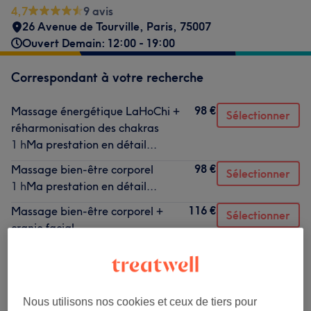
4,7
9 avis
26 Avenue de Tourville
,
Paris
,
75007
Ouvert Demain: 12:00 - 19:00
Correspondant à votre recherche
98 €
Massage énergétique LaHoChi +
Sélectionner
réharmonisation des chakras
1 h
Ma prestation en détail...
98 €
Massage bien-être corporel
Sélectionner
1 h
Ma prestation en détail...
116 €
Massage bien-être corporel +
Sélectionner
cranio facial
1 h 30 min
Ma prestation en détail...
Nous utilisons nos cookies et ceux de tiers pour
Ce n'est pas ce que vous recherchiez ?