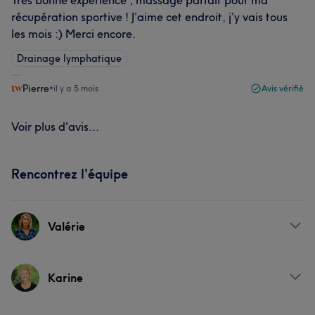
Très bonne expérience , massage parfait pour ma
récupération sportive ! J’aime cet endroit, j’y vais tous
les mois :) Merci encore.
Drainage lymphatique
Pierre
•
il y a 5 mois
Avis vérifié
Voir plus d'avis...
Rencontrez l'équipe
Valérie
À propos
Karine
Praticienne Sophrologue certifiée, je vous accompagne
pour aller vers un mieux-être. La sophrologie a été créé