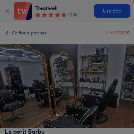
Treatwell
Use app
130K
Coiffeurs proches
JE M'IDENTIFIE
Le petit Barbu