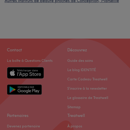
Autres Instituts de beauté proches de Conception, Marseille
Contact
Découvrez
La boîte à Questions Clients
Guide des soins
Le blog IDENTITÉ
Carte Cadeau Treatwell
S'inscrire à la newsletter
Le glossaire de Treatwell
Sitemap
Partenaires
Treatwell
Devenez partenaire
À propos