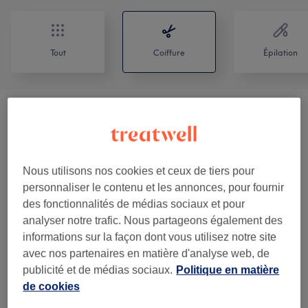
Tout
Coiffure
Épilation
Homme - Coupe De Cheveux Et
à partir de 4 €
Barbier
(
7
)
Enfant - Coupe De Cheveux Et
Nous utilisons nos cookies et ceux de tiers pour
à partir de 15 €
Coiffure
(
3
)
personnaliser le contenu et les annonces, pour fournir
des fonctionnalités de médias sociaux et pour
Femme - Coupe De Cheveux Et
analyser notre trafic. Nous partageons également des
à partir de 13 €
Coiffure
(
3
)
informations sur la façon dont vous utilisez notre site
avec nos partenaires en matière d'analyse web, de
publicité et de médias sociaux.
Politique en matière
Notre travail
de cookies
Appuyez sur l'image pour voir plus de détails