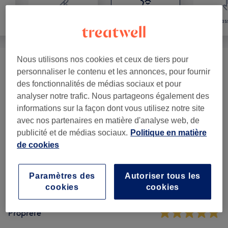
Épilation
Visage
Mas
Nous utilisons nos cookies et ceux de tiers pour
Visage Sur Mesure
(
2
)
à partir de 85 €
personnaliser le contenu et les annonces, pour fournir
des fonctionnalités de médias sociaux et pour
analyser notre trafic. Nous partageons également des
Avis sur l'établissement
informations sur la façon dont vous utilisez notre site
avec nos partenaires en matière d'analyse web, de
publicité et de médias sociaux.
Politique en matière
4,9
de cookies
10 avis
Paramètres des
Autoriser tous les
cookies
cookies
Ambiance
Propreté