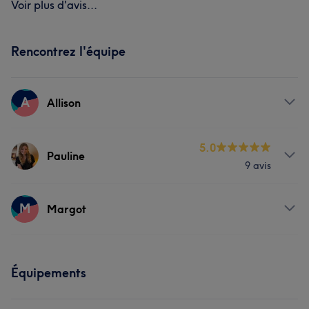
Voir plus d'avis...
Rencontrez l'équipe
A
Allison
Prestations
5.0
Pauline
9 avis
Corps
Visage
Massage
Prestations
M
Margot
Corps
Visage
Massage
Prestations
Épilation
Équipements
Corps
Visage
Massage