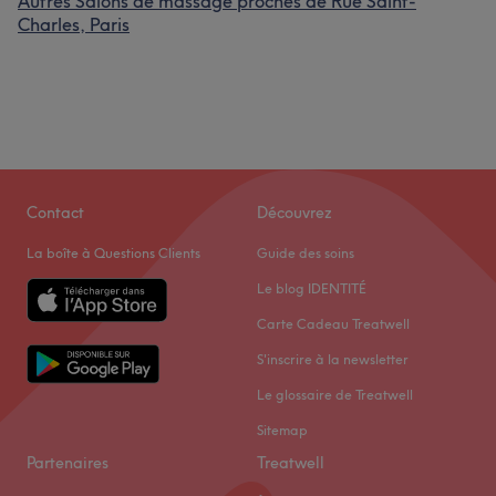
Autres Salons de massage proches de Rue Saint-
Charles, Paris
Contact
Découvrez
La boîte à Questions Clients
Guide des soins
Le blog IDENTITÉ
Carte Cadeau Treatwell
S'inscrire à la newsletter
Le glossaire de Treatwell
Sitemap
Partenaires
Treatwell