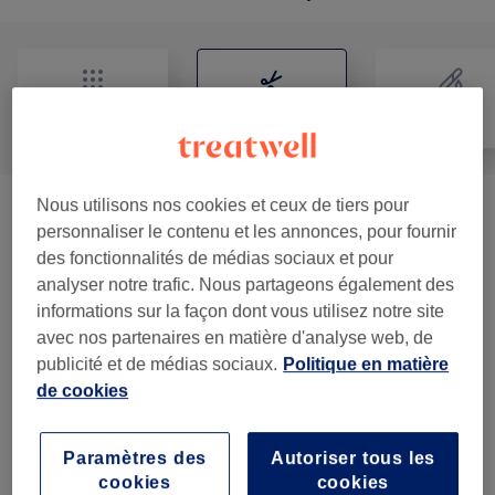
Tout
Coiffure
Épilation
Nous utilisons nos cookies et ceux de tiers pour
Menu - Coupe & Barbe
(
13
)
à partir de 5 €
personnaliser le contenu et les annonces, pour fournir
des fonctionnalités de médias sociaux et pour
Enfant - Coupe De Cheveux Et Coiffure
(
1
)
20 €
analyser notre trafic. Nous partageons également des
informations sur la façon dont vous utilisez notre site
Menu - Coloration Et Lissage
(
12
)
à partir de 45 €
avec nos partenaires en matière d'analyse web, de
publicité et de médias sociaux.
Politique en matière
Transformation- Coupe De Cheveux Et
de cookies
30 €
Coiffure
(
1
)
Paramètres des
Autoriser tous les
Urgence 24/7 - Coupe En
à partir de 250 €
cookies
cookies
Urgence
(
1
)