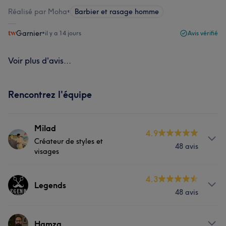
Réalisé par Moha
•
Barbier et rasage homme
Garnier
•
il y a 14 jours
Avis vérifié
Voir plus d'avis...
Rencontrez l'équipe
Milad
4.9
Créateur de styles et
48 avis
visages
À propos
4.3
Legends
48 avis
Spécialiste en coiffure et visagisme, je mets mon
expertise au service de votre image en créant des
coiffures sur-mesure, adaptées à la morphologie de
Prestations
Hamza