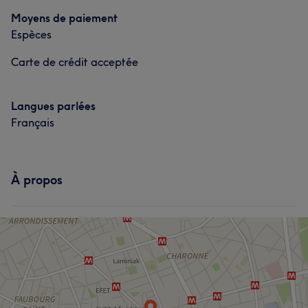
Moyens de paiement
Prestations
Espèces
Visage
Coiffure
Épilation
Carte de crédit acceptée
Langues parlées
Français
À propos