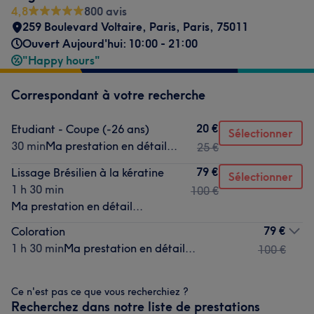
4,8
800 avis
259 Boulevard Voltaire
,
Paris
,
Paris
,
75011
Ouvert Aujourd'hui: 10:00 - 21:00
"Happy hours"
Correspondant à votre recherche
20 €
Etudiant - Coupe (-26 ans)
Sélectionner
30 min
Ma prestation en détail...
25 €
79 €
Lissage Brésilien à la kératine
Sélectionner
1 h 30 min
100 €
Ma prestation en détail...
79 €
Coloration
1 h 30 min
Ma prestation en détail...
100 €
Ce n'est pas ce que vous recherchiez ?
Recherchez dans notre liste de prestations