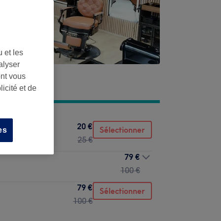
 et les
alyser
ont vous
icité et de
20 €
Sélectionner
es
25 €
79 €
100 €
79 €
Sélectionner
100 €