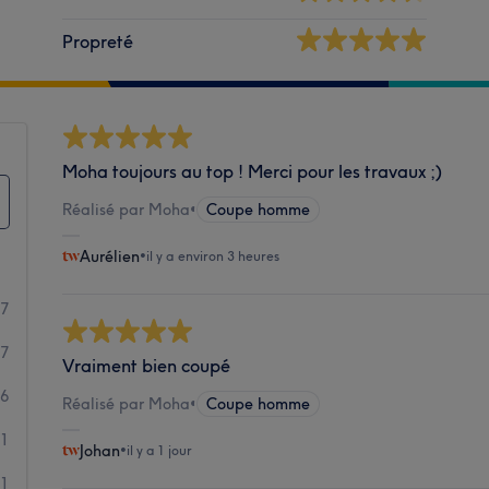
Propreté
Moha toujours au top ! Merci pour les travaux ;)
Réalisé par Moha
•
Coupe homme
Aurélien
•
il y a environ 3 heures
17
47
Vraiment bien coupé
16
Réalisé par Moha
•
Coupe homme
11
Johan
•
il y a 1 jour
11