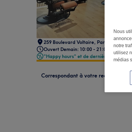
Nous util
annonces
259 Boulevard Voltaire
,
Paris
,
Paris
,
75
notre tr
Ouvert Demain: 10:00 - 21:00
utilisez 
"Happy hours" et de dernière minute
médias s
Correspondant à votre recherche