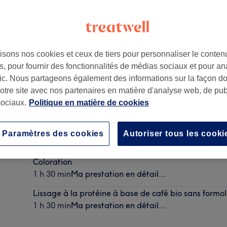
isons nos cookies et ceux de tiers pour personnaliser le contenu
, pour fournir des fonctionnalités de médias sociaux et pour an
011
afic. Nous partageons également des informations sur la façon d
notre site avec nos partenaires en matière d'analyse web, de publ
ociaux.
Politique en matière de cookies
Etudiant - Coupe (-26 ans)
Paramètres des cookies
Autoriser tous les cooki
30 min
Ma prestation en détail...
Coloration
1 h 30 min
Ma prestation en détail...
Lissage à la protéine à base de café bio sans formol
1 h 30 min
Ma prestation en détail...