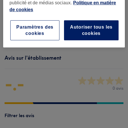
publicité et de médias sociaux.
Politique en matière
de cookies
Beauté Du Regard
(
10
)
à partir de 15 €
Paramètres des
Autoriser tous les
Maquillage Permanent Et Semi-
à partir de 50 €
cookies
cookies
permanent
(
4
)
Avis sur l'établissement
-.-
0 avis
Filtrer les avis