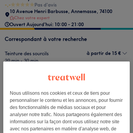
-,-
Pas d'avis
10 Avenue Henri Barbusse
,
Annemasse
,
74100
Chez votre expert
Ouvert Aujourd'hui: 10:00 - 21:00
Correspondant à votre recherche
à partir de
15 €
Teinture des sourcils
20 min - 30 min
Ma prestation en détail...
15 €
Épilation des sourcils
Sélectionner
15 min
Ma prestation en détail...
Nous utilisons nos cookies et ceux de tiers pour
20 €
Dépose d'extensions de cils
Sélectionner
personnaliser le contenu et les annonces, pour fournir
30 min
Ma prestation en détail...
des fonctionnalités de médias sociaux et pour
analyser notre trafic. Nous partageons également des
Ce n'est pas ce que vous recherchiez ?
informations sur la façon dont vous utilisez notre site
Recherchez dans notre liste de prestations
avec nos partenaires en matière d'analyse web, de