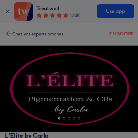
Treatwell
Use app
130K
Chez vos experts proches
JE M'IDENTIFIE
L’Élite by Carla