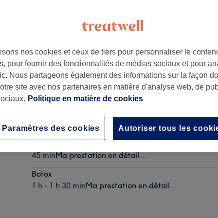
isons nos cookies et ceux de tiers pour personnaliser le contenu
, pour fournir des fonctionnalités de médias sociaux et pour an
afic. Nous partageons également des informations sur la façon d
notre site avec nos partenaires en matière d'analyse web, de publ
ociaux.
Politique en matière de cookies
Garçon - Coupe
30 min
Ma prestation en détail...
Paramètres des cookies
Autoriser tous les cooki
Fille - Coupe
45 min
Ma prestation en détail...
Botox
1 h - 1 h 30 min
Ma prestation en détail...