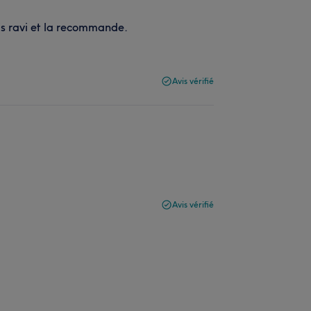
uis ravi et la recommande.
Avis vérifié
Avis vérifié