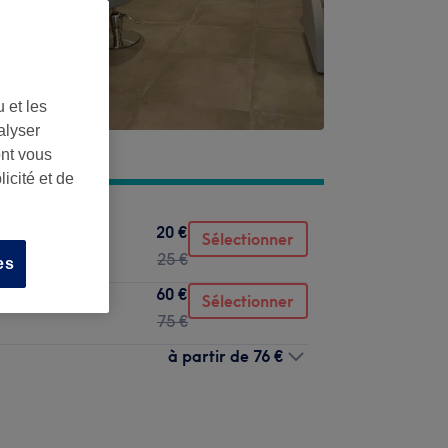
 et les
alyser
ont vous
icité et de
20 €
Sélectionner
25 €
es
60 €
Sélectionner
75 €
à partir de
76 €