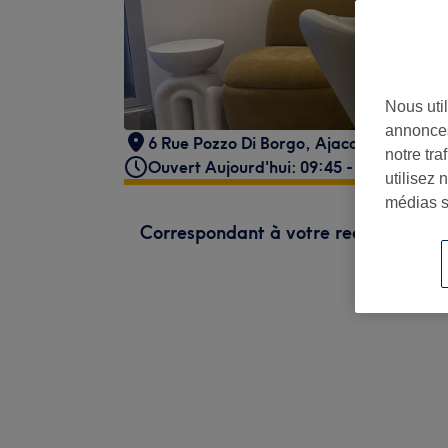
Nous util
annonces
6 Rue Pozzo Di Borgo
,
Ajaccio
,
20000
notre tr
Ouvert Aujourd'hui: 09:45 - 19:00
utilisez 
médias s
Correspondant à votre recherche