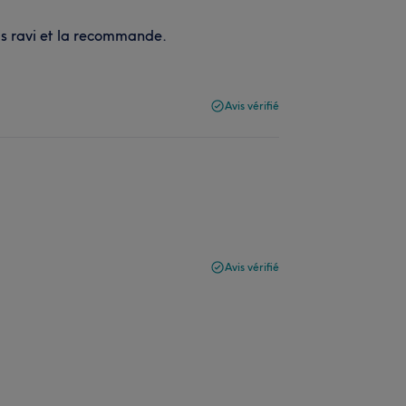
uis ravi et la recommande.
Avis vérifié
Avis vérifié