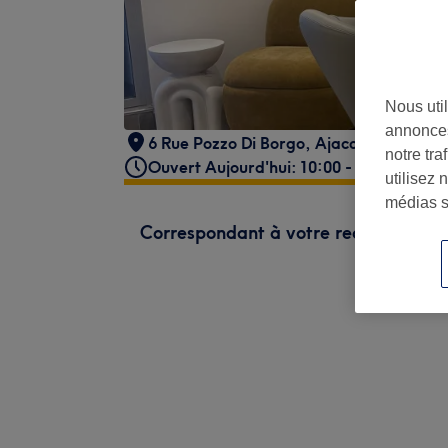
Nous util
annonces
6 Rue Pozzo Di Borgo
,
Ajaccio
,
20000
notre tr
Ouvert Aujourd'hui: 10:00 - 13:30
utilisez 
médias s
Correspondant à votre recherche