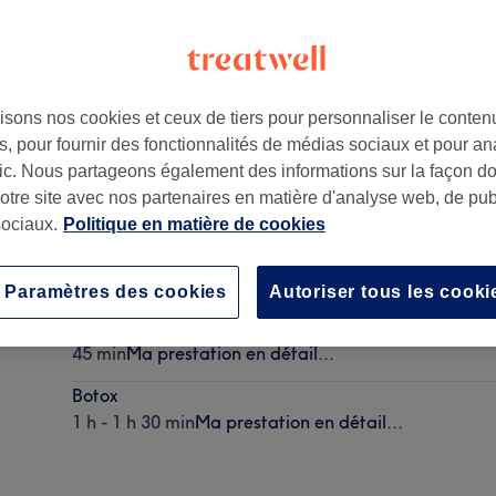
isons nos cookies et ceux de tiers pour personnaliser le contenu
, pour fournir des fonctionnalités de médias sociaux et pour an
afic. Nous partageons également des informations sur la façon d
notre site avec nos partenaires en matière d'analyse web, de publ
ociaux.
Politique en matière de cookies
Garçon - Coupe
30 min
Ma prestation en détail...
Paramètres des cookies
Autoriser tous les cooki
Fille - Coupe
45 min
Ma prestation en détail...
Botox
1 h - 1 h 30 min
Ma prestation en détail...