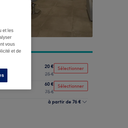
 et les
alyser
ont vous
icité et de
20 €
Sélectionner
25 €
es
60 €
Sélectionner
75 €
à partir de
76 €