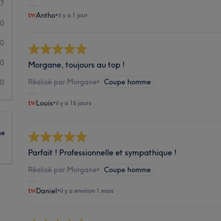
7
Antho
•
il y a 1 jour
0
0
0
Morgane, toujours au top !
Réalisé par Morgane
•
Coupe homme
0
Louis
•
il y a 16 jours
ne
Parfait ! Professionnelle et sympathique !
Réalisé par Morgane
•
Coupe homme
Daniel
•
il y a environ 1 mois