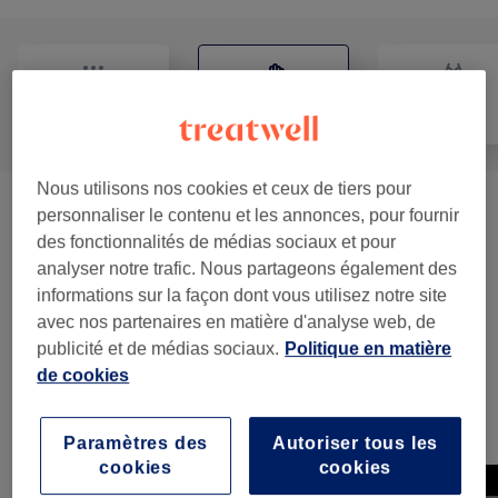
Tout
Massage
Corps
Nous utilisons nos cookies et ceux de tiers pour
Réflexologie Et Massage
personnaliser le contenu et les annonces, pour fournir
à partir de 70 €
des fonctionnalités de médias sociaux et pour
Lymphatique
(
2
)
analyser notre trafic. Nous partageons également des
informations sur la façon dont vous utilisez notre site
Perte De Poids Et Anti-cellulite
(
1
)
à partir de 70 €
avec nos partenaires en matière d'analyse web, de
publicité et de médias sociaux.
Politique en matière
Massage Classique
(
2
)
à partir de 80 €
de cookies
Notre travail
Paramètres des
Autoriser tous les
Appuyez sur l'image pour voir plus de détails
cookies
cookies