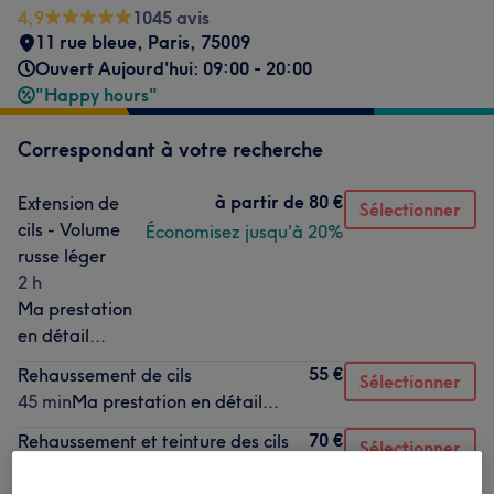
4,9
1045 avis
11 rue bleue
,
Paris
,
75009
Ouvert Aujourd'hui: 09:00 - 20:00
"Happy hours"
Correspondant à votre recherche
à partir de
80 €
Extension de
Sélectionner
cils - Volume
Économisez jusqu'à 20%
russe léger
2 h
Ma prestation
en détail...
55 €
Rehaussement de cils
Sélectionner
45 min
Ma prestation en détail...
70 €
Rehaussement et teinture des cils
Sélectionner
1 h
Ma prestation en détail...