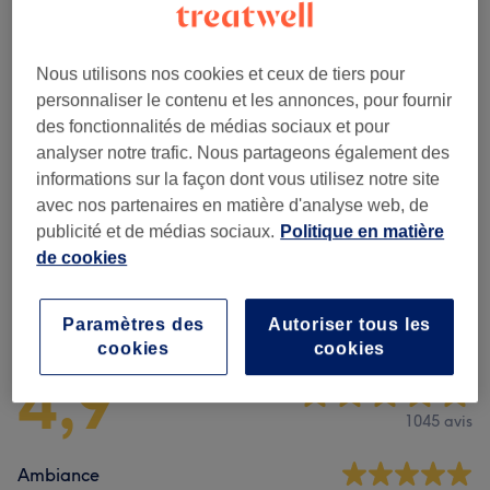
Ce n'est pas ce que vous recherchiez ?
Recherchez dans notre liste de prestations
Nous utilisons nos cookies et ceux de tiers pour
personnaliser le contenu et les annonces, pour fournir
des fonctionnalités de médias sociaux et pour
Beauté Du Regard
(
11
)
à partir de 15 €
analyser notre trafic. Nous partageons également des
informations sur la façon dont vous utilisez notre site
Maquillage Permanent Et Semi-
à partir de 50 €
avec nos partenaires en matière d'analyse web, de
permanent
(
3
)
publicité et de médias sociaux.
Politique en matière
de cookies
Avis sur l'établissement
Paramètres des
Autoriser tous les
cookies
cookies
4,9
1045 avis
Ambiance