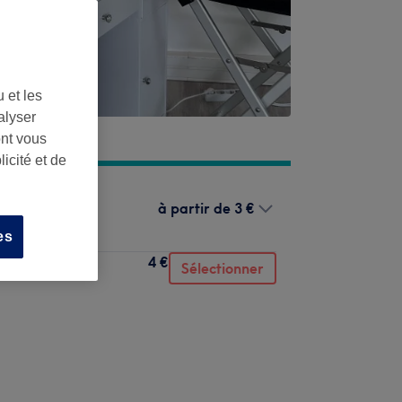
 et les
alyser
ont vous
icité et de
à partir de
3 €
es
4 €
Sélectionner