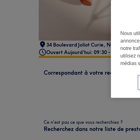
Nous util
annonces
34 Boulevard Joliot Curie
,
Nantes
,
4420
notre tr
Ouvert Aujourd'hui: 09:30 - 19:30
utilisez 
médias s
Correspondant à votre recherche
Ce n'est pas ce que vous recherchiez ?
Recherchez dans notre liste de prest