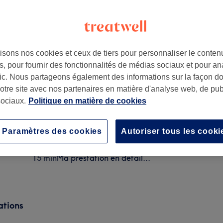
isons nos cookies et ceux de tiers pour personnaliser le contenu
, pour fournir des fonctionnalités de médias sociaux et pour an
0
afic. Nous partageons également des informations sur la façon d
notre site avec nos partenaires en matière d'analyse web, de publ
ociaux.
Politique en matière de cookies
Nail Art (Avec options)
5 min - 15 min
Ma prestation en détail...
Paramètres des cookies
Autoriser tous les cooki
Nail Art fleur 3d
15 min
Ma prestation en détail...
ations