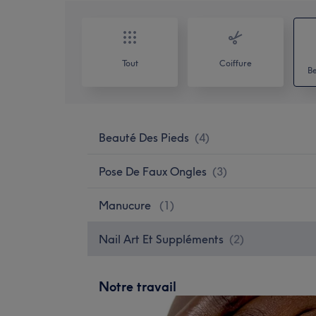
Tout
Coiffure
Be
Beauté Des Pieds
(
4
)
Pose De Faux Ongles
(
3
)
Manucure
(
1
)
Nail Art Et Suppléments
(
2
)
Notre travail