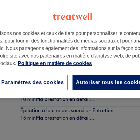
isons nos cookies et ceux de tiers pour personnaliser le contenu
, pour fournir des fonctionnalités de médias sociaux et pour an
0870
afic. Nous partageons également des informations sur la façon d
notre site avec nos partenaires en matière d'analyse web, de publ
ociaux.
Politique en matière de cookies
Épilation à la cire du visage
10 min - 25 min
Ma prestation en détail...
Paramètres des cookies
Autoriser tous les cooki
Épilation à la cire du cou
10 min
Ma prestation en détail...
Épilation à la cire des sourcils - Entretien
15 min
Ma prestation en détail...