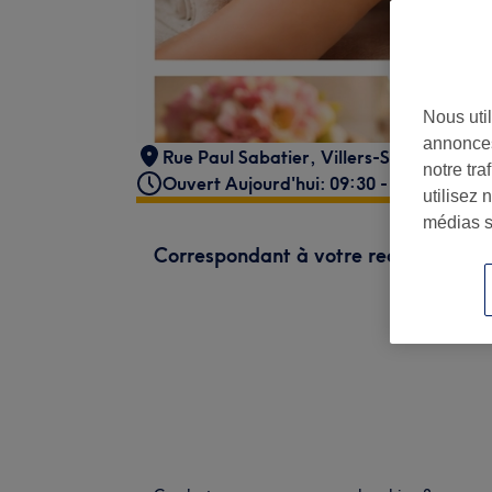
Nous util
annonces
Rue Paul Sabatier
,
Villers-Saint-Paul
,
6
notre tr
Ouvert Aujourd'hui: 09:30 - 18:30
utilisez 
médias s
Correspondant à votre recherche