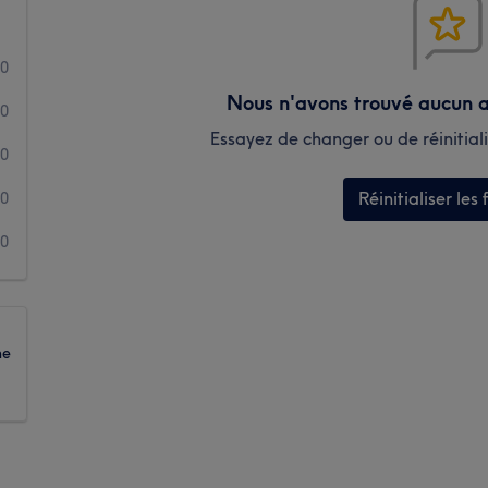
0
Nous n'avons trouvé aucun a
0
Essayez de changer ou de réinitialis
0
Réinitialiser les f
0
0
ne