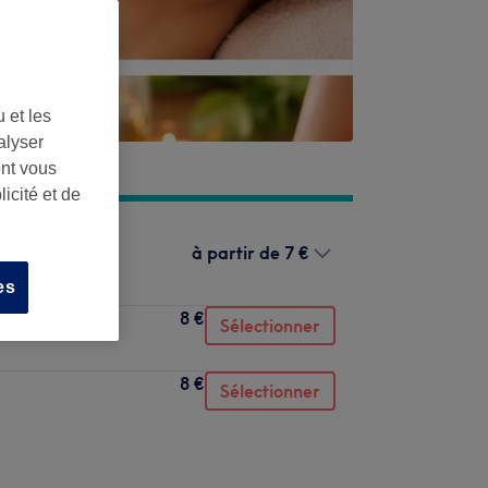
 et les
alyser
ont vous
icité et de
à partir de
7 €
es
8 €
Sélectionner
8 €
Sélectionner