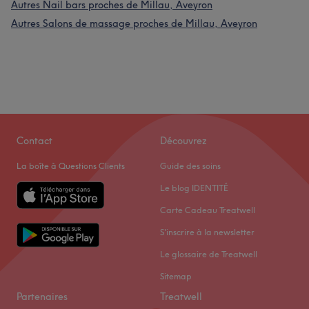
Autres Nail bars proches de Millau, Aveyron
Autres Salons de massage proches de Millau, Aveyron
Contact
Découvrez
La boîte à Questions Clients
Guide des soins
Le blog IDENTITÉ
Carte Cadeau Treatwell
S'inscrire à la newsletter
Le glossaire de Treatwell
Sitemap
Partenaires
Treatwell