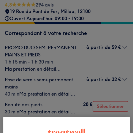
4,8
294 avis
19 Rue du Pont de Fer
,
Millau
,
12100
Ouvert Aujourd'hui: 09:00 - 19:00
Correspondant à votre recherche
à partir de
59 €
PROMO DUO SEMI PERMANENT
MAINS ET PIEDS
1 h 15 min - 1 h 30 min
Ma prestation en détail...
à partir de
32 €
Pose de vernis semi-permanent
mains
40 min
Ma prestation en détail...
28 €
Beauté des pieds
Sélectionner
30 min
Ma prestation en détail...
Ce n'est pas ce que vous recherchiez ?