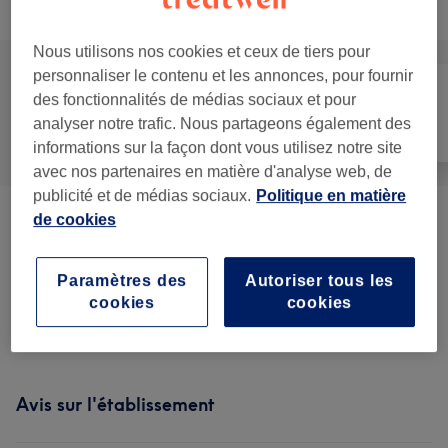
Recherchez dans notre liste de prestations
Nous utilisons nos cookies et ceux de tiers pour
personnaliser le contenu et les annonces, pour fournir
des fonctionnalités de médias sociaux et pour
Manucure et
analyser notre trafic. Nous partageons également des
Tout
Épilation
Beauté des pieds
informations sur la façon dont vous utilisez notre site
avec nos partenaires en matière d'analyse web, de
publicité et de médias sociaux.
Politique en matière
de cookies
SEMI PERMANENT
(
5
)
à partir de 25 €
Pose D'onles En Gel
(
7
)
à partir de 5 €
Paramètres des
Autoriser tous les
cookies
cookies
Beauté Des Pieds
(
3
)
à partir de 28 €
Avis sur l'établissement