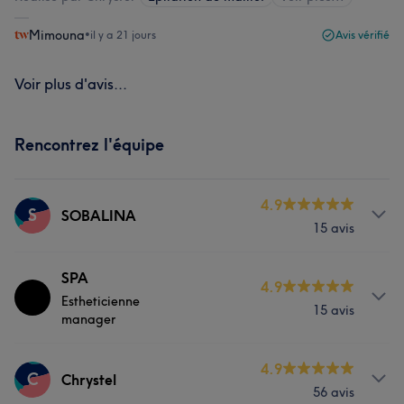
Mimouna
•
il y a 21 jours
Avis vérifié
Voir plus d'avis...
Rencontrez l'équipe
4.9
S
SOBALINA
15 avis
Prestations
SPA
4.9
Estheticienne
15 avis
Corps
Visage
Fitness
Massage
manager
Épilation
Prestations
4.9
C
Chrystel
56 avis